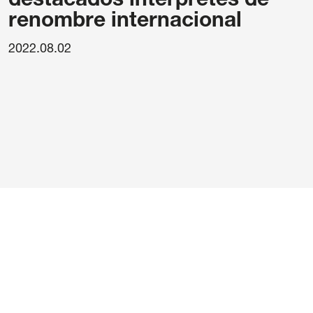
destacados intérpretes de
renombre internacional
2022.08.02
itions of purchase