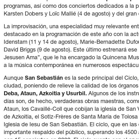
programas, así como dos conciertos dedicados a la 
Karsten Dobers y Loïc Mallié (4 de agosto) y del gran
La improvisación, una especialidad muy relevante ent
destacado en la programación de este año con la a
Idenstam (11 y 14 de agosto), Marie-Bernadette Dufou
David Briggs (9 de agosto). Este último estrenará es
Jesusen Ama”, que le ha encargado la Quincena Musi
a la música contemporánea en numerosos espectáculo
Aunque
San Sebastián
es la sede principal del Ciclo
ciudad, poniendo de relieve la calidad de los órganos
Deba, Ataun, Azkoitia y Usurbil.
Algunos de los inst
días son, de hecho, verdaderas obras maestras, como 
Ataun, los Cavaillé-Coll que cobijan la iglesia de Sa
de Azkoitia, el Sotlz-Frères de Santa María de Tolos
Iglesia de Iesu de San Sebastián. El ciclo, que en la
importante respaldo del público, superando los 4500