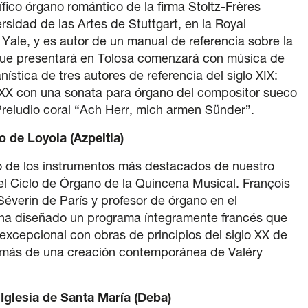
fico órgano romántico de la firma Stoltz-Frères
rsidad de las Artes de Stuttgart, en la Royal
ale, y es autor de un manual de referencia sobre la
a que presentará en Tolosa comenzará con música de
ística de tres autores de referencia del siglo XIX:
o XX con una sonata para órgano del compositor sueco
Preludio coral “Ach Herr, mich armen Sünder”.
o de Loyola (Azpeitia)
no de los instrumentos más destacados de nuestro
del Ciclo de Órgano de la Quincena Musical. François
-Séverin de París y profesor de órgano en el
 ha diseñado un programa íntegramente francés que
excepcional con obras de principios del siglo XX de
emás de una creación contemporánea de Valéry
 Iglesia de Santa María (Deba)