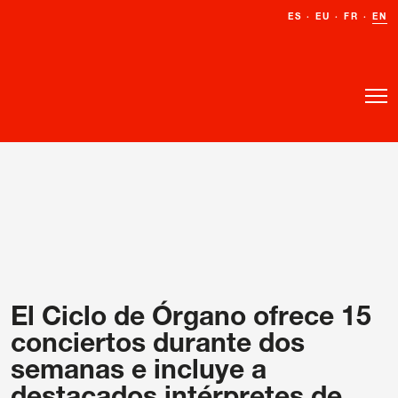
ES
ES
·
·
EU
EU
·
·
FR
FR
·
·
EN
EN
El Ciclo de Órgano ofrece 15
conciertos durante dos
semanas e incluye a