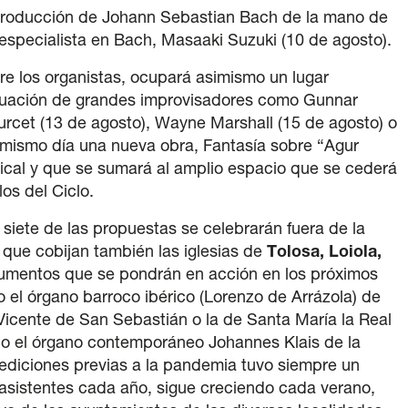
producción de Johann Sebastian Bach de la mano de
 especialista en Bach, Masaaki Suzuki (10 de agosto).
re los organistas, ocupará asimismo un lugar
ctuación de grandes improvisadores como Gunnar
rcet (13 de agosto), Wayne Marshall (15 de agosto) o
e mismo día una nueva obra, Fantasía sobre “Agur
cal y que se sumará al amplio espacio que se cederá
s del Ciclo.
, siete de las propuestas se celebrarán fuera de la
 que cobijan también las iglesias de
Tolosa, Loiola,
rumentos que se pondrán en acción en los próximos
el órgano barroco ibérico (Lorenzo de Arrázola) de
n Vicente de San Sebastián o la de Santa María la Real
a o el órgano contemporáneo Johannes Klais de la
s ediciones previas a la pandemia tuvo siempre un
 asistentes cada año, sigue creciendo cada verano,