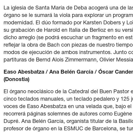
La iglesia de Santa María de Deba acogerá una de las
órgano se le sumará la viola para explorar un progra
modernidad. El dúo formado por Karsten Dobers y Loïc
su grabación de Harold en Italia de Berlioz en su ver
dicho arreglo (se podrá escuchar un fragmento en est
reflejar la obra de Bach con piezas de nuestro tiempo
modos de ejecución de ambos instrumentos. Junto con
partituras de Bernd Alois Zimmermann, Olivier Messi
Easo Abesbatza / Ana Belén García / Óscar Candend
(Donostia)
El órgano neoclásico de la Catedral del Buen Pastor
cinco teclados manuales, un teclado pedalero y 125 
voces de Easo Abesbatza en una velada que, bajo el tí
recorrerá páginas solemnes de autores como Eugène G
Dupré. Ana Belén García, organista titular de la Bas
profesor de órgano en la ESMUC de Barcelona, se tur