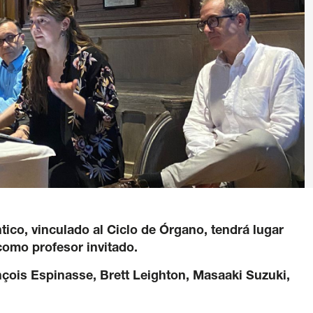
ivacy Policy
/
Cookie policy
/
General terms and cond
ico, vinculado al Ciclo de Órgano, tendrá lugar
como profesor invitado.
ançois Espinasse, Brett Leighton, Masaaki Suzuki,