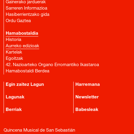
Gainerako jarduerak
Sarreren Informazioa
Hasiberrientzako gida
Ordu Gaztea
Hamabostaldia
Historia
Aurreko edizioak
Kartelak
Egoitzak
42. Nazioarteko Organo Erromantiko Ikastaroa
Hamabostaldi Berdea
Egin zaitez Lagun
Harremana
Lagunak
Newsletter
Berriak
Babesleak
Quincena Musical de San Sebastián