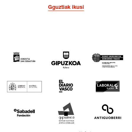
Gguztiak ikusi