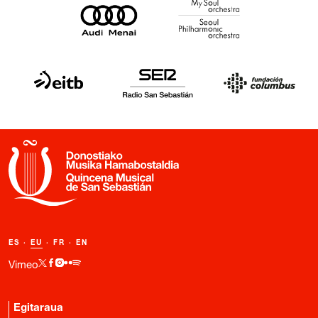
ES
·
EU
·
FR
·
EN
Vimeo
Egitaraua