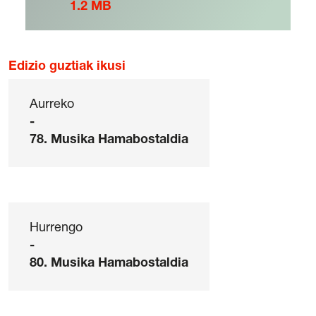
1.2 MB
Edizio guztiak ikusi
Aurreko
-
78. Musika Hamabostaldia
Hurrengo
-
80. Musika Hamabostaldia