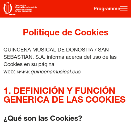
Programme
·
·
·
ES
EU
FR
EN
Politique de Cookies
QUINCENA MUSICAL DE DONOSTIA / SAN
Programme
SEBASTIAN, S.A. informa acerca del uso de las
Informations sur les billets
Cookies en su página
web:
www.quincenamusical.eus
Jeune public
Quinzaine musicale
1. DEFINICIÓN Y FUNCIÓN
Histoire
GENERICA DE LAS COOKIES
Éditions précédentes
Affiches
¿Qué son las Cookies?
Salles