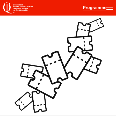
Programme
·
·
·
ES
EU
FR
EN
Programme
Informations sur les billets
Jeune public
Quinzaine musicale
Histoire
Éditions précédentes
Affiches
Salles