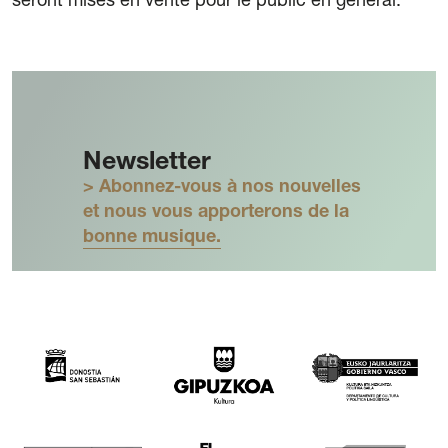
seront mises en vente pour le public en général.
Newsletter
> Abonnez-vous à nos nouvelles
et nous vous apporterons de la
bonne musique.