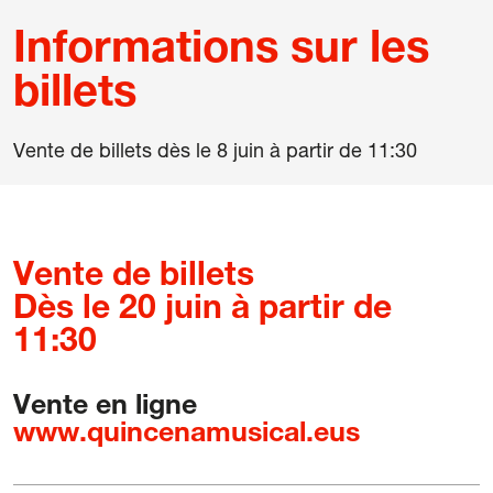
42 Cours International Orgue Romantique
Informations sur les
La quinzaine verte
billets
Amis
Vente de billets dès le 8 juin à partir de 11:30
Informations
Contact
Vente de billets
Newsletter
Dès le 20 juin à partir de
Partenaires
11:30
Vente en ligne
www.quincenamusical.eus