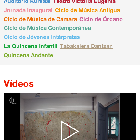
Auditorio Kursaal
Teatro Victoria Eugenia
Jornada Inaugural
Ciclo de Música Antigua
Ciclo de Música de Cámara
Ciclo de Órgano
Ciclo de Música Contemporánea
Ciclo de Jóvenes Intérpretes
La Quincena Infantil
Tabakalera Dantzan
Quincena Andante
Vídeos