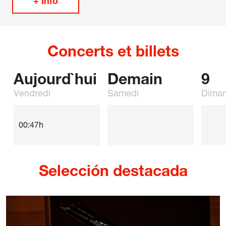
+ Info
42 Cours International Orgue Romantique
La quinzaine verte
Concerts et billets
Amis
Informations
Aujourd`hui
Demain
9
Vendredi
Samedi
Dima
Contact
00:47h
Newsletter
Partenaires
Selección destacada