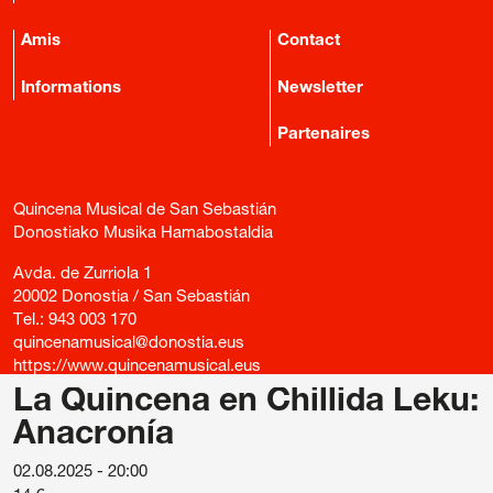
Amis
Contact
Informations
Newsletter
Partenaires
Quincena Musical de San Sebastián
Donostiako Musika Hamabostaldia
Avda. de Zurriola 1
20002 Donostia / San Sebastián
Tel.:
943 003 170
quincenamusical@donostia.eus
https://www.quincenamusical.eus
La Quincena en Chillida Leku:
© Quincena Musical
Anacronía
02.08.2025 - 20:00