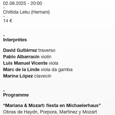
02.08.2025 - 20:00
42 Cours International Orgue Romantique
Chillida Leku (Hernani)
La quinzaine verte
14 €
Amis
Informations
Interprètes
David Gutiérrez
traverso
Contact
Pablo Albarracín
violín
Luis Manuel Vicente
viola
Newsletter
Marc de la Linde
viola da gamba
Marina López
clavecín
Partenaires
Programme
“Mariana & Mozart: fiesta en Michaelerhaus”
Obras de Haydn, Porpora, Martínez y Mozart