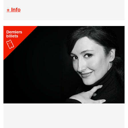
+ Info
Derniers
billets