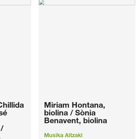
hillida
Miriam Hontana,
sé
biolina / Sònia
Benavent, biolina
/
,
Musika Aitzaki