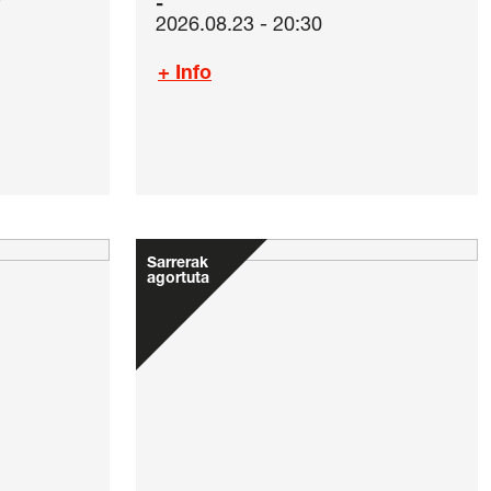
2026.08.23 - 20:30
+ Info
Sarrerak
agortuta