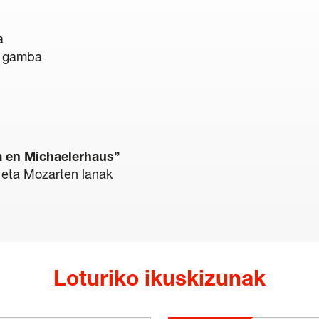
a
a gamba
ta en Michaelerhaus”
 eta Mozarten lanak
Loturiko ikuskizunak