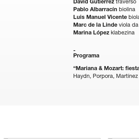
David Gutiérrez
traverso
Pablo Albarracín
biolina
Luis Manuel Vicente
biol
Marc de la Linde
viola d
Marina López
klabezina
Programa
“Mariana & Mozart: fies
Haydn, Porpora, Martínez