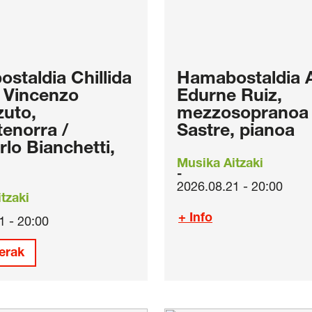
staldia Chillida
Hamabostaldia 
 Vincenzo
Edurne Ruiz,
uto,
mezzosopranoa /
tenorra /
Sastre, pianoa
rlo Bianchetti,
Musika Aitzaki
2026.08.21 - 20:00
tzaki
+ Info
1 - 20:00
erak