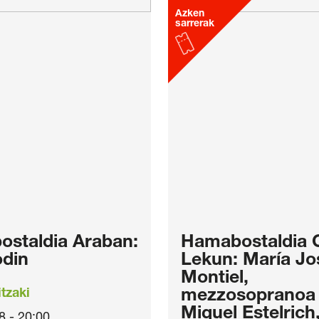
Azken
sarrerak
staldia Araban:
Hamabostaldia C
odin
Lekun: María Jo
Montiel,
tzaki
mezzosopranoa 
Miquel Estelrich
8 - 20:00