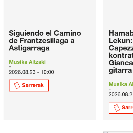
Siguiendo el Camino
Hamabo
de Frantzesillaga a
Lekun:
Astigarraga
Capezz
kontra
Musika Aitzaki
Gianca
gitarra
2026.08.23 - 10:00
Musika Ai
Sarrerak
2026.08.2
Sarr