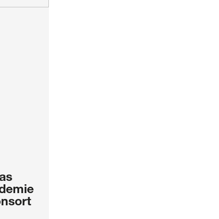
tas
demie
nsort