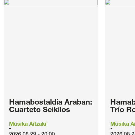
Hamabostaldia Araban:
Hamabo
Cuarteto Seikilos
Trío R
Musika Aitzaki
Musika Ai
2026.08.29 - 20:00
2026.08.2