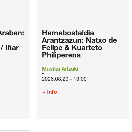
Araban:
Hamabostaldia
Arantzazun: Natxo de
 Iñar
Felipe & Kuarteto
Philiperena
Musika Aitzaki
2026.08.20 - 19:00
+ Info