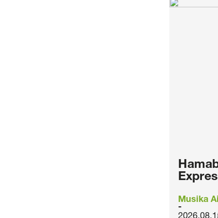
Hamabo
Expres
Musika Ai
2026.08.1