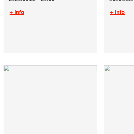
+ Info
+ Info