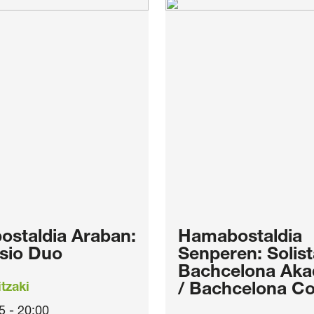
staldia Araban:
Hamabostaldia
sio Duo
Senperen: Solis
Bachcelona Aka
tzaki
/ Bachcelona Co
5 - 20:00