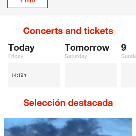
+ Info
42 International Course on Romantic Organ
The Green Fortnight
Concerts and tickets
Friends
News
Today
Tomorrow
9
Friday
Saturday
Sund
Contact
14:19h
Newsletter
Sponsors
Selección destacada