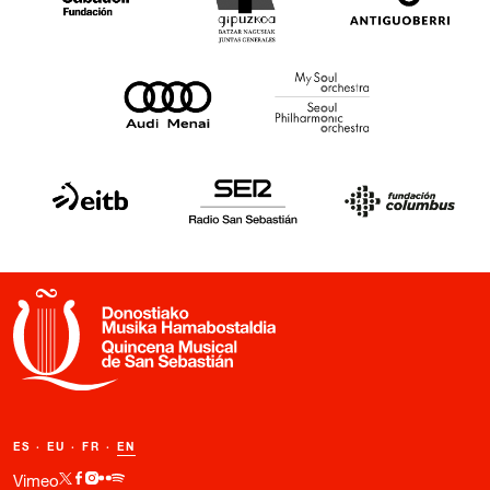
ES
·
EU
·
FR
·
EN
Vimeo