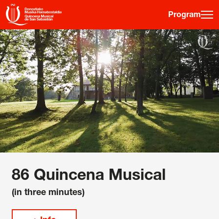
Program
·
·
·
ES
EU
FR
EN
Program
Ticket information
Young public
Musical fortnight
History
86 Quincena Musical
Previous editions
(in three minutes)
Posters
Venues