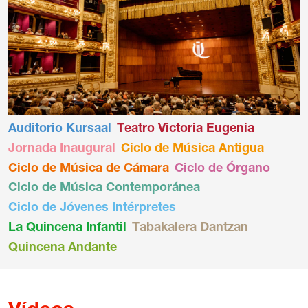
Auditorio Kursaal
Teatro Victoria Eugenia
Jornada Inaugural
Ciclo de Música Antigua
Ciclo de Música de Cámara
Ciclo de Órgano
Ciclo de Música Contemporánea
Ciclo de Jóvenes Intérpretes
La Quincena Infantil
Tabakalera Dantzan
Quincena Andante