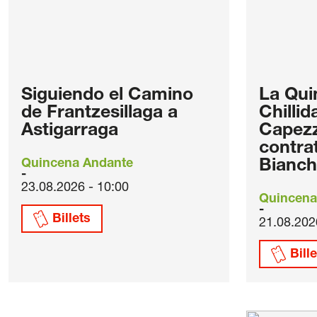
Siguiendo el Camino
La Qui
de Frantzesillaga a
Chilli
Astigarraga
Capezz
contra
Quincena Andante
Bianche
23.08.2026 - 10:00
Quincena
Billets
21.08.202
Bill