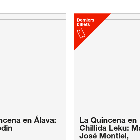
Derniers
billets
ncena en Álava:
La Quincena en
odin
Chillida Leku: M
José Montiel,