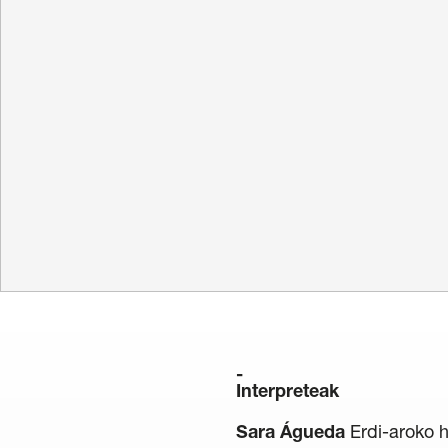
Erromantiko
Hamabostal
Gardentasuna
/
Kontratazioa
/
Hizku
Interpreteak
Sara Águeda
Erdi-aroko 