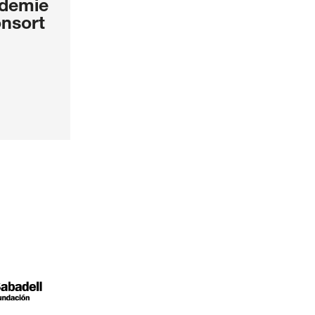
demie
nsort