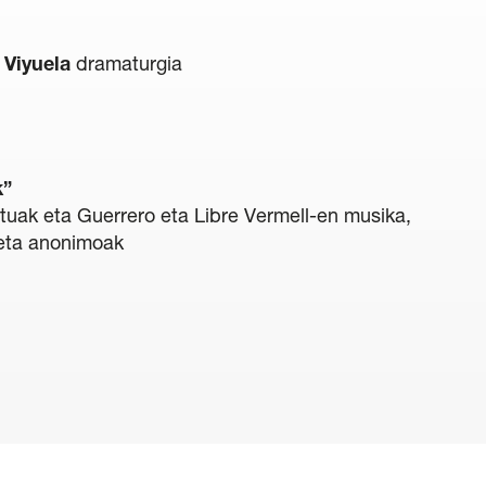
 Viyuela
dramaturgia
k”
uak eta Guerrero eta Libre Vermell-en musika,
eta anonimoak