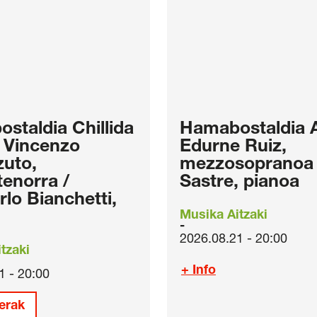
staldia Chillida
Hamabostaldia 
 Vincenzo
Edurne Ruiz,
uto,
mezzosopranoa /
tenorra /
Sastre, pianoa
rlo Bianchetti,
Musika Aitzaki
2026.08.21 - 20:00
tzaki
+ Info
1 - 20:00
erak