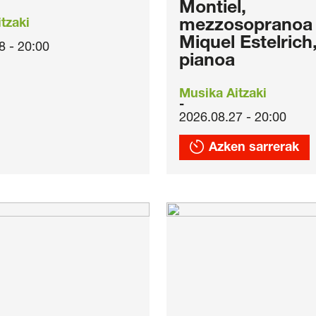
Montiel,
tzaki
mezzosopranoa 
Miquel Estelrich
8 - 20:00
pianoa
Musika Aitzaki
2026.08.27 - 20:00
Azken sarrerak