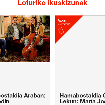
Loturiko ikuskizunak
Azken
sarrerak
staldia Araban:
Hamabostaldia C
odin
Lekun: María Jo