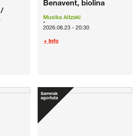
Benavent, biolina
/
,
Musika Aitzaki
2026.08.23 - 20:30
+ Info
Sarrerak
agortuta