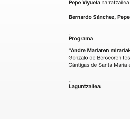
Pepe Viyuela
narratzailea
Bernardo Sánchez, Pepe
Programa
“Andre Mariaren miraria
Gonzalo de Berceoren test
Cántigas de Santa María 
Laguntzailea: