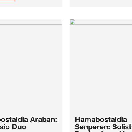
staldia Araban:
Hamabostaldia
sio Duo
Senperen: Solis