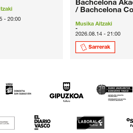
Bachcelona Aka
tzaki
/ Bachcelona Co
5 - 20:00
Musika Aitzaki
2026.08.14 - 21:00
Sarrerak