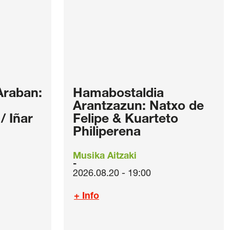
Araban:
Hamabostaldia
Arantzazun: Natxo de
 Iñar
Felipe & Kuarteto
Philiperena
Musika Aitzaki
2026.08.20 - 19:00
+ Info