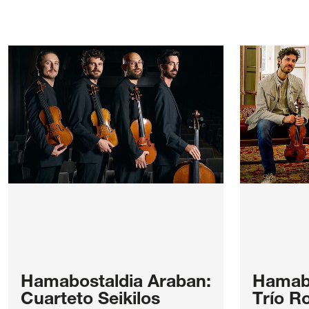
Hamabostaldia Araban:
Hamabo
Cuarteto Seikilos
Trío R