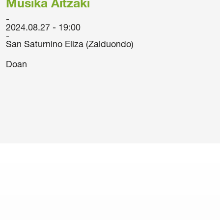
Musika Aitzaki
2024.08.27 - 19:00
San Saturnino Eliza (Zalduondo)
Doan
/
Cookie politika
/
Sarrerak erosteko