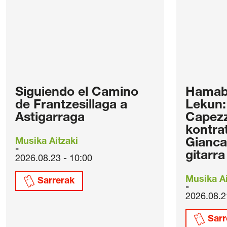
Siguiendo el Camino
Hamabo
de Frantzesillaga a
Lekun:
Astigarraga
Capezz
kontra
Musika Aitzaki
Gianca
gitarra
2026.08.23 - 10:00
Musika Ai
Sarrerak
2026.08.2
Sarr