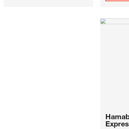
Hamabo
Expres