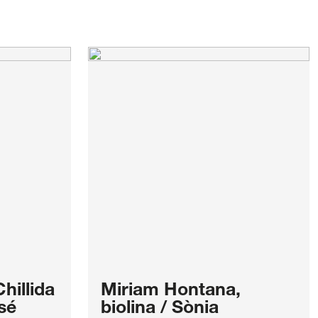
hillida
Miriam Hontana,
sé
biolina / Sònia