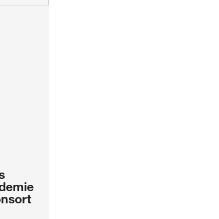
s
demie
nsort