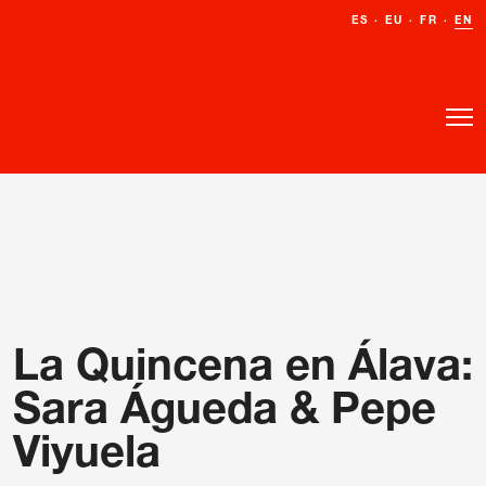
ES
ES
·
·
EU
EU
·
·
FR
FR
·
·
EN
EN
La Quincena en Álava:
Sara Águeda & Pepe
Viyuela