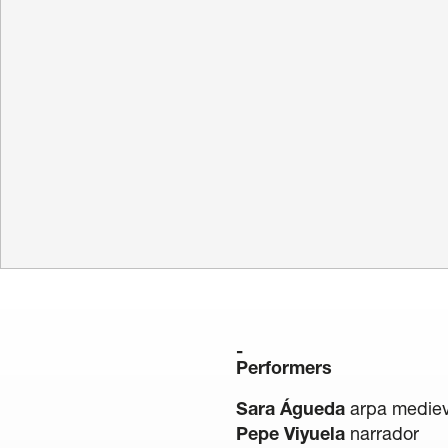
Legal notice
/
Pr
Performers
Sara Águeda
arpa mediev
Pepe Viyuela
narrador