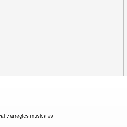
ivacy Policy
/
Cookie policy
/
General terms and cond
al y arreglos musicales