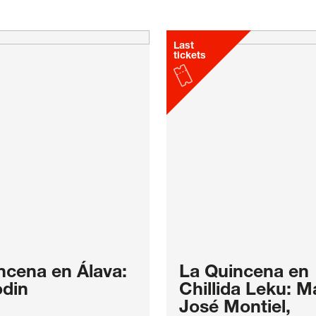
Last
tickets
ncena en Álava:
La Quincena en
odin
Chillida Leku: M
José Montiel,