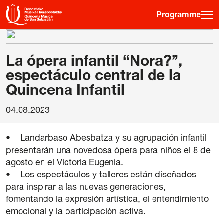
Programme
·
·
·
ES
EU
FR
EN
La ópera infantil “Nora?”,
espectáculo central de la
Quincena Infantil
Programme
Informations sur les billets
04.08.2023
Jeune public
• Landarbaso Abesbatza y su agrupación infantil
Quinzaine musicale
presentarán una novedosa ópera para niños el 8 de
agosto en el Victoria Eugenia.
Histoire
• Los espectáculos y talleres están diseñados
Éditions précédentes
para inspirar a las nuevas generaciones,
Affiches
fomentando la expresión artística, el entendimiento
emocional y la participación activa.
Salles