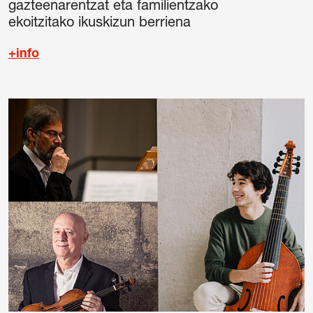
gazteenarentzat eta familientzako
ekoitzitako ikuskizun berriena
+info