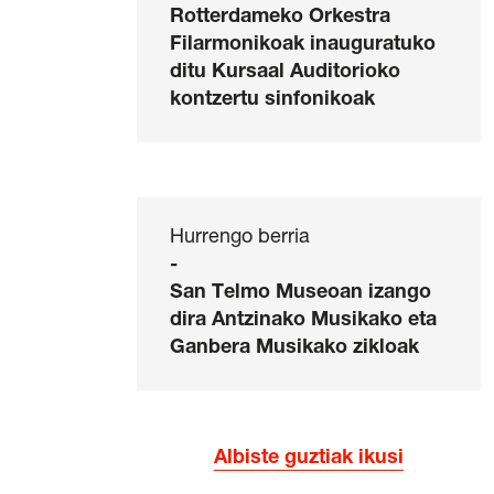
Rotterdameko Orkestra
Filarmonikoak inauguratuko
ditu Kursaal Auditorioko
kontzertu sinfonikoak
Hurrengo berria
-
San Telmo Museoan izango
dira Antzinako Musikako eta
Ganbera Musikako zikloak
Albiste guztiak ikusi