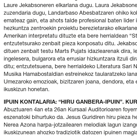
Laure Jekabsoneren elkarlana dugu. Laura Jekabsone 
zuzendaria dugu, Landarbaso Abesbatzaren ohiko kol
emateaz gain, eta ahots talde profesional baten lider 
hezkuntza zentroekin proiektu berezietarako elkarlan
Amerikan interpretatu dituzte eta bere herrialdean “S
entzutetsurako zenbait pieza konposatu ditu. Jekabs
dituen zenbait testu Marts Pujats idazlearenak dira, l
ingelesera, bulgarora eta errusiar hizkuntzara itzuli d
ditu; entzutetsuena, bere herrialdeko Literatura Sari N
Musika Hamabostaldian estreinekoz taularatzeko lan
Umezaroko emozioak, bizitzaren joana, dendora, eta 
ikuskizun honetan.
IPUIN KONTALARIA: “HIRU GANBERA-IPUIN”. K
Abuztuaren 4an eta 26an Kursaal Auditorioaren foyerr
eszenatoki bihurtuko da. Jesus Guridiren hiru pieza he
Nerea Azona harpa-jotzailearen melodiak lagun izango
ikuskizunean ahozko tradiziotik datozen ipuinen magi