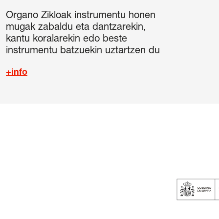
Organo Zikloak instrumentu honen
mugak zabaldu eta dantzarekin,
kantu koralarekin edo beste
instrumentu batzuekin uztartzen du
+info