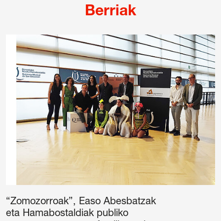
Berriak
“Zomozorroak”, Easo Abesbatzak
eta Hamabostaldiak publiko