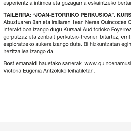
esperientzia intimoa eta gozagarria eskaintzeko bertar
TAILERRA: “JOAN-ETORRIKO PERKUSIOA”. KUR
Abuztuaren 8an eta irailaren 1ean Nerea Quincoces Oc
interaktiboa izango dugu Kursaal Auditorioko Foyerrea
gorputzaz eta zenbait perkutsio-tresnen bitartez, erri
esploratzeko aukera izango dute. Bi hizkuntzatan eging
hezitzailea izango da.
Bost emanaldi hauetako sarrerak www.quincenamusica
Victoria Eugenia Antzokiko leihatiletan.