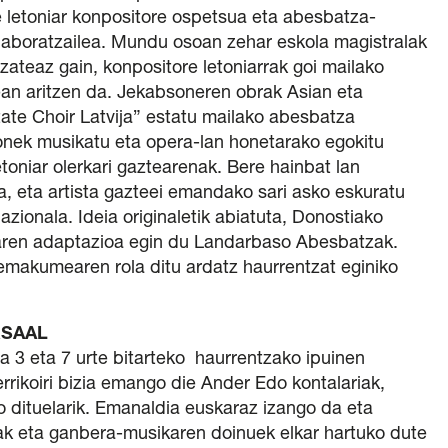
letoniar konpositore ospetsua eta abesbatza-
aboratzailea. Mundu osoan zehar eskola magistralak
izateaz gain, konpositore letoniarrak goi mailako
ean aritzen da. Jekabsoneren obrak Asian eta
tate Choir Latvija” estatu mailako abesbatza
onek musikatu eta opera-lan honetarako egokitu
etoniar olerkari gaztearenak. Bere hainbat lan
ira, eta artista gazteei emandako sari asko eskuratu
azionala. Ideia originaletik abiatuta, Donostiako
aren adaptazioa egin du Landarbaso Abesbatzak.
emakumearen rola ditu ardatz haurrentzat eginiko
URSAAL
a 3 eta 7 urte bitarteko haurrentzako ipuinen
rrikoiri bizia emango die Ander Edo kontalariak,
 dituelarik. Emanaldia euskaraz izango da eta
ak eta ganbera-musikaren doinuek elkar hartuko dute