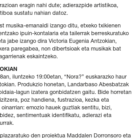
azioan eragin nahi dute; adierazpide artistikoa,
tiboa sustatu nahian datoz.
t musika-emanaldi izango ditu, etxeko txikienen
zako ipuin-kontalaria eta tailerrak berreskuratuko
ta jabe izango dira Victoria Eugenia Antzokian,
era paregabea, non dibertsioak eta musikak bat
zagarrienak eskaintzeko.
ZOKIAN
 8an, iluntzeko 19:00etan, “Nora?” euskarazko haur
atokian. Produkzio honetan, Landarbaso Abesbatzak
daia-lagun izatera gonbidatzen gaitu. Bide horretan
zitzera, poz handiena, fustrazioa, kezka eta
oinarrian: emozio hauek guztiak sentitu, bizi,
idez, sentimentuak identifikatu, adierazi eta
urrak.
plazaratuko den proiektua Maddalen Dorronsoro eta