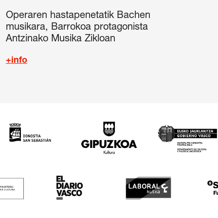
Operaren hastapenetatik Bachen
musikara, Barrokoa protagonista
Antzinako Musika Zikloan
+info