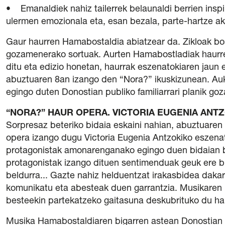
• Emanaldiek nahiz tailerrek belaunaldi berrien inspir
ulermen emozionala eta, esan bezala, parte-hartze ak
Gaur haurren Hamabostaldia abiatzear da. Zikloak bos
gozamenerako sortuak. Aurten Hamabostladiak haurrent
ditu eta edizio honetan, haurrak eszenatokiaren jaun e
abuztuaren 8an izango den “Nora?” ikuskizunean. Auk
egingo duten Donostian publiko familiarrari planik go
“NORA?” HAUR OPERA. VICTORIA EUGENIA ANT
Sorpresaz beteriko bidaia eskaini nahian, abuztuaren
opera izango dugu Victoria Eugenia Antzokiko eszen
protagonistak amonarenganako egingo duen bidaian bi
protagonistak izango dituen sentimenduak geuk ere bi
beldurra... Gazte nahiz helduentzat irakasbidea dakar 
komunikatu eta abesteak duen garrantzia. Musikaren b
besteekin partekatzeko gaitasuna deskubrituko du ha
Musika Hamabostaldiaren bigarren astean Donostian 