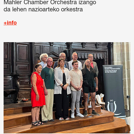
Mahler Chamber Orchestra izango
da lehen nazioarteko orkestra
+info