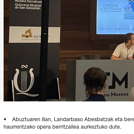
Erromantiko
Hamabostal
Gardentasuna
/
Kontratazioa
/
Hizku
• Abuztuaren 8an, Landarbaso Abesbatzak eta bere h
haurrentzako opera berritzailea aurkeztuko dute.