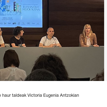
 Ikastaroa
di Berdea
ntza Politika
/
Legezko oharra
/
Pribatutasun politika
baldintza orokorrak
/
Salaketen Kanala
aur taldeak Victoria Eugenia Antzokian