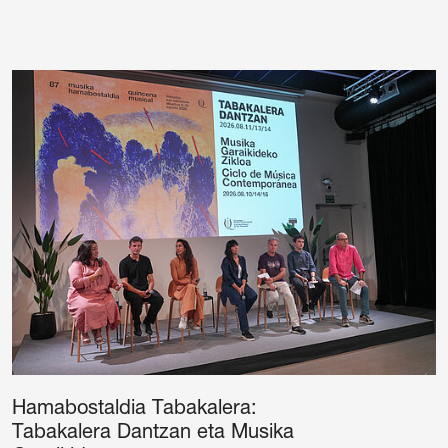
Hamabostaldia Tabakalera:
Tabakalera Dantzan eta Musika