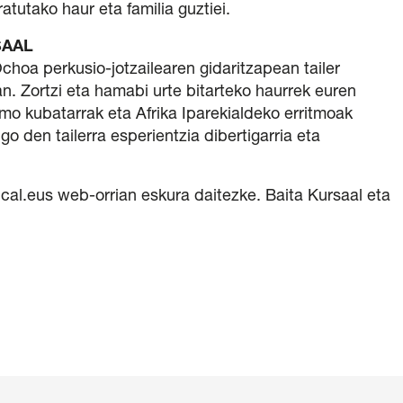
atutako haur eta familia guztiei.
SAAL
hoa perkusio-jotzailearen gidaritzapean tailer
n. Zortzi eta hamabi urte bitarteko haurrek euren
tmo kubatarrak eta Afrika Iparekialdeko erritmoak
o den tailerra esperientzia dibertigarria eta
l.eus web-orrian eskura daitezke. Baita Kursaal eta