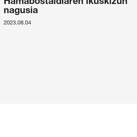
Hamabostaldiaren ikuskizun
nagusia
2023.08.04
/
Cookie politika
/
Sarrerak erosteko