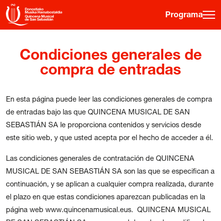
Programa
·
·
·
ES
EU
FR
EN
Condiciones generales de
compra de entradas
Programa
En esta página puede leer las condiciones generales de compra
Otras Actividades
de entradas bajo las que QUINCENA MUSICAL DE SAN
Información entradas
SEBASTIÁN SA le proporciona contenidos y servicios desde
este sitio web, y que usted acepta por el hecho de acceder a él.
Guía para principiantes
Hora joven
Las condiciones generales de contratación de QUINCENA
MUSICAL DE SAN SEBASTIÁN SA son las que se especifican a
La Quincena
continuación, y se aplican a cualquier compra realizada, durante
Historia
el plazo en que estas condiciones aparezcan publicadas en la
página web www.quincenamusical.eus. QUINCENA MUSICAL
Ediciones anteriores