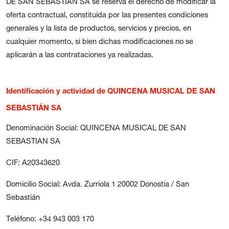
DE SAN SEBASTIÁN SA se reserva el derecho de modificar la
Carteles
oferta contractual, constituida por las presentes condiciones
Sedes Habituales
generales y la lista de productos, servicios y precios, en
cualquier momento, si bien dichas modificaciones no se
Curso de Órgano
aplicarán a las contrataciones ya realizadas.
La Quincena Verde
Hazte Amigo
Identificación y actividad de QUINCENA MUSICAL DE SAN
SEBASTIÁN SA
Amigos
Denominación Social: QUINCENA MUSICAL DE SAN
Noticias
SEBASTIAN SA
Contacto
CIF: A20343620
Domicilio Social: Avda. Zurriola 1 20002 Donostia / San
Newsletter
Sebastián
Patrocinio
Teléfono: +34 943 003 170