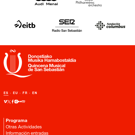
ES
·
EU
·
FR
·
EN
Programa
Otras Actividades
Información entradas