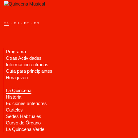
ES
·
EU
·
FR
·
EN
Programa
Otras Actividades
Información entradas
Guía para principiantes
Hora joven
La Quincena
Historia
Ediciones anteriores
Carteles
Sedes Habituales
Curso de Órgano
La Quincena Verde