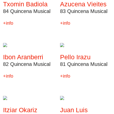
Txomin Badiola
Azucena Vieites
84 Quincena Musical
83 Quincena Musical
+info
+info
Transparencia
Contratación
Política lingüística
Aviso legal
Ibon Aranberri
Pello Irazu
Política de privacidad
82 Quincena Musical
81 Quincena Musical
Política de cookies
Condiciones generales de compra de entradas
+info
+info
Canal de denuncias
Itziar Okariz
Juan Luis