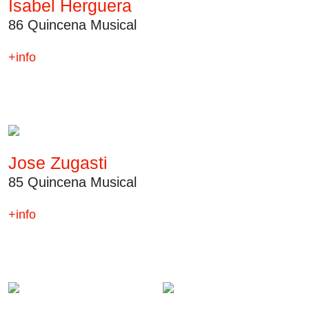
Isabel Herguera
Carteles
86 Quincena Musical
Sedes Habituales
+info
Curso de Órgano
La Quincena Verde
Hazte Amigo
Amigos
Jose Zugasti
85 Quincena Musical
Noticias
+info
Contacto
Newsletter
Patrocinio