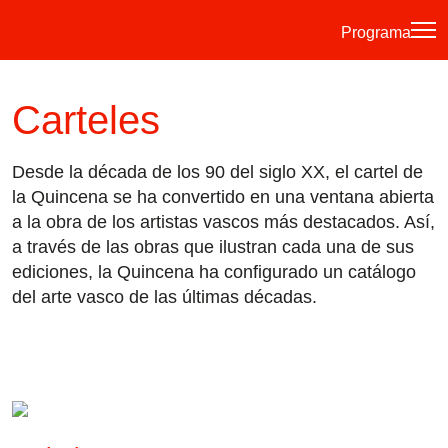
Programa
·
·
·
ES
EU
FR
EN
Carteles
Desde la década de los 90 del siglo XX, el cartel de
Programa
la Quincena se ha convertido en una ventana abierta
Otras Actividades
a la obra de los artistas vascos más destacados. Así,
a través de las obras que ilustran cada una de sus
Información entradas
ediciones, la Quincena ha configurado un catálogo
Guía para principiantes
del arte vasco de las últimas décadas.
Hora joven
La Quincena
Historia
Ediciones anteriores