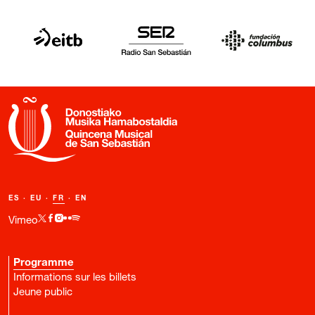
ES
·
EU
·
FR
·
EN
Vimeo
Programme
Informations sur les billets
Jeune public