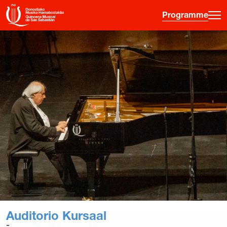
Programme
·
·
·
ES
EU
FR
EN
Programme
Informations sur les billets
Jeune public
Quinzaine musicale
Histoire
Éditions précédentes
Affiches
Auditorio Kursaal
Salles