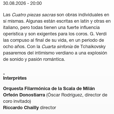
30.08.2026 - 20:00
42 Cours International Orgue Romantique
La quinzaine verte
Las
Cuatro piezas sacras
son obras individuales en
sí mismas. Algunas están escritas en latín y otras en
Amis
italiano, pero todas tienen una fuerte influencia
operística y son exigentes para los coros. G. Verdi
Informations
las compuso al final de su vida, en un periodo de
ocho años. Con la
Cuarta sinfonía
de Tchaikovsky
Contact
pasaremos del intimismo verdiano a una explosión
de sonido y pasión romántica.
Newsletter
Partenaires
Interprètes
Orquesta Filarmónica de la Scala de Milán
Orfeón Donostiarra
(Óscar Rodríguez, director de
coro invitado)
Riccardo Chailly
director