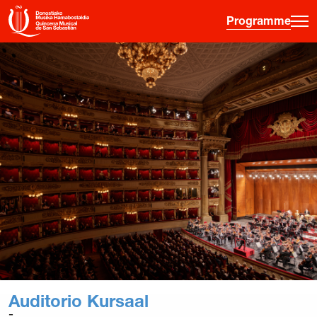
Programme
·
·
·
ES
EU
FR
EN
Programme
Informations sur les billets
Jeune public
Quinzaine musicale
Histoire
Éditions précédentes
Affiches
Auditorio Kursaal
Salles