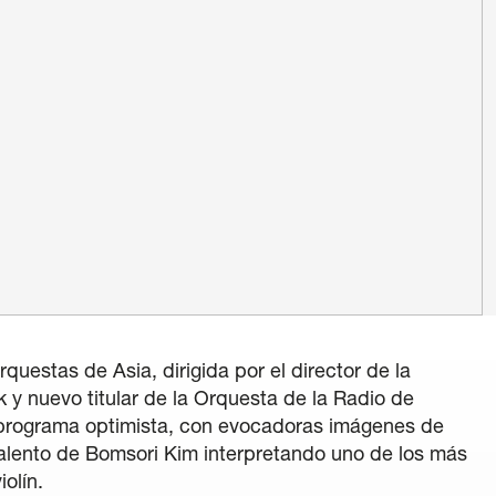
e verte
de confidentialité
/
Politique de Cookies
/
Conditions 
uestas de Asia, dirigida por el director de la
 y nuevo titular de la Orquesta de la Radio de
 programa optimista, con evocadoras imágenes de
alento de Bomsori Kim interpretando uno de los más
olín.