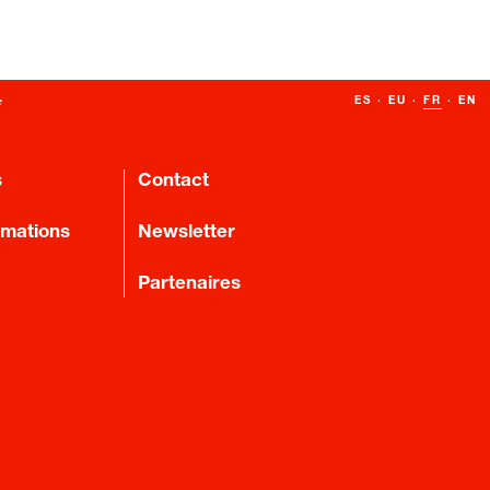
ES
·
EU
·
FR
·
EN
s
Contact
rmations
Newsletter
Partenaires