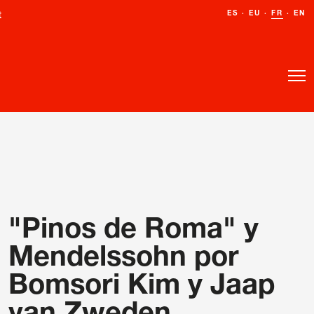
ES
ES
·
·
EU
EU
·
·
FR
FR
·
·
EN
EN
t
t
"Pinos de Roma" y
Mendelssohn por
Bomsori Kim y Jaap