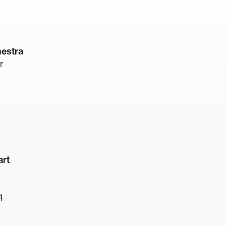
estra
r
rt
4