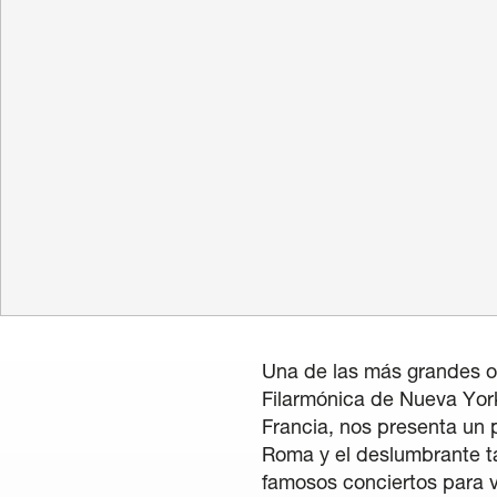
La quinzain
Mention légale
/
Politique 
Una de las más grandes orq
Filarmónica de Nueva York
Francia, nos presenta un
Roma y el deslumbrante t
famosos conciertos para vi