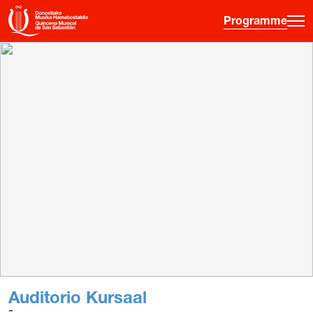
Programme
·
·
·
ES
EU
FR
EN
Programme
Informations sur les billets
Jeune public
Quinzaine musicale
Histoire
Éditions précédentes
Affiches
Auditorio Kursaal
Salles