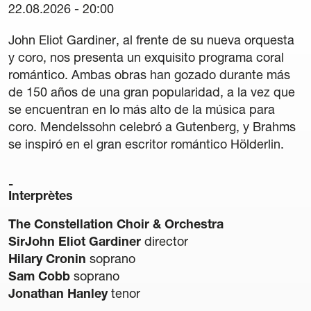
22.08.2026 - 20:00
42 Cours International Orgue Romantique
La quinzaine verte
John Eliot Gardiner, al frente de su nueva orquesta
y coro, nos presenta un exquisito programa coral
Amis
romántico. Ambas obras han gozado durante más
de 150 años de una gran popularidad, a la vez que
Informations
se encuentran en lo más alto de la música para
coro. Mendelssohn celebró a Gutenberg, y Brahms
Contact
se inspiró en el gran escritor romántico Hölderlin.
Newsletter
Interprètes
Partenaires
The Constellation Choir & Orchestra
SirJohn Eliot Gardiner
director
Hilary Cronin
soprano
Sam Cobb
soprano
Jonathan Hanley
tenor