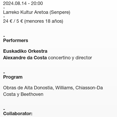
2024.08.14 - 20:00
42 International Course on Romantic Organ
Larreko Kultur Aretoa (Senpere)
The Green Fortnight
24 € / 5 € (menores 18 años)
Friends
News
Performers
Euskadiko Orkestra
Contact
Alexandre da Costa
concertino y director
Newsletter
Program
Sponsors
Obras de Aita Donostia, Williams, Chiasson-Da
Costa y Beethoven
Collaborator: