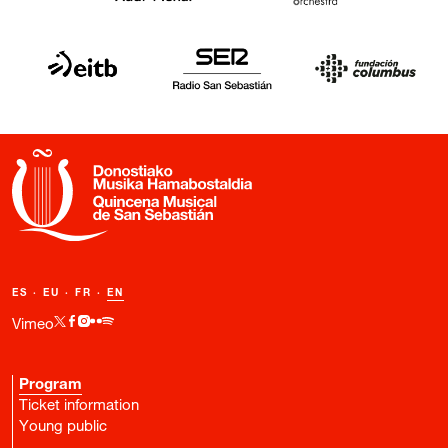
ES
·
EU
·
FR
·
EN
Vimeo
Program
Ticket information
Young public