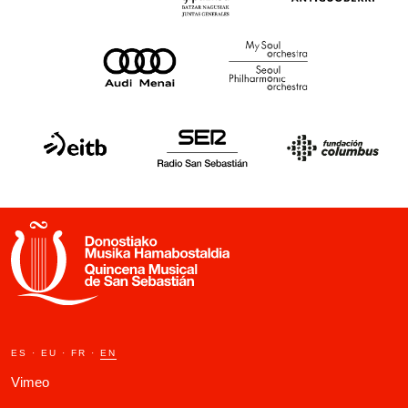
Legal notice
Privacy Policy
Cookie policy
General terms and conditions of purchase
ES
·
EU
·
FR
·
EN
Vimeo