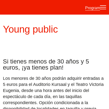
Program
·
·
·
ES
EU
FR
EN
Young public
Program
Ticket information
Si tienes menos de 30 años y 5
Young public
euros, ¡ya tienes plan!
Musical fortnight
Los menores de 30 años podrán adquirir entradas a
History
5 euros para el Auditorio Kursaal y el Teatro Victoria
Previous editions
Eugenia, desde una hora antes del inicio del
espectáculo de cada día, en las taquillas
Posters
correspondientes. Opción condicionada a la
Venues
disponibilidad de localidades en taquilla y previa