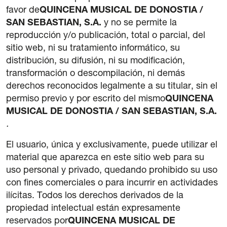
favor de
QUINCENA MUSICAL DE DONOSTIA /
Legal notice
SAN SEBASTIAN, S.A.
y no se permite la
Privacy Policy
reproducción y/o publicación, total o parcial, del
Cookie policy
sitio web, ni su tratamiento informático, su
General terms and conditions of purchase
distribución, su difusión, ni su modificación,
transformación o descompilación, ni demás
derechos reconocidos legalmente a su titular, sin el
permiso previo y por escrito del mismo
QUINCENA
MUSICAL DE DONOSTIA / SAN SEBASTIAN, S.A.
.
El usuario, única y exclusivamente, puede utilizar el
material que aparezca en este sitio web para su
uso personal y privado, quedando prohibido su uso
con fines comerciales o para incurrir en actividades
ilícitas. Todos los derechos derivados de la
propiedad intelectual están expresamente
reservados por
QUINCENA MUSICAL DE