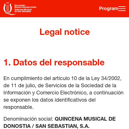
Program
·
·
·
ES
EU
FR
EN
Legal notice
Program
1.
Datos del responsable
Ticket information
Young public
En cumplimiento del artículo 10 de la Ley 34/2002,
de 11 de julio, de Servicios de la Sociedad de la
Musical fortnight
Información y Comercio Electrónico, a continuación
History
se exponen los datos identificativos del
Previous editions
responsable.
Posters
Denominación social:
QUINCENA MUSICAL DE
Venues
DONOSTIA / SAN SEBASTIAN, S.A.