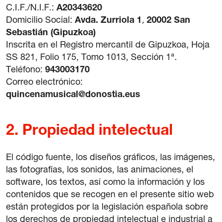
C.I.F./N.I.F.:
A20343620
42 International Course on Romantic Organ
Domicilio Social:
Avda. Zurriola 1
,
20002
San
The Green Fortnight
Sebastián
(Gipuzkoa)
Inscrita en el Registro mercantil de
Gipuzkoa, Hoja
Friends
SS 821, Folio 175, Tomo 1013, Sección 1ª.
Teléfono:
943003170
News
Correo electrónico:
quincenamusical@donostia.eus
Contact
Newsletter
2.
Propiedad intelectual
Sponsors
El código fuente, los diseños gráficos, las imágenes,
las fotografías, los sonidos, las animaciones, el
software, los textos, así como la información y los
contenidos que se recogen en el presente sitio web
están protegidos por la legislación española sobre
los derechos de propiedad intelectual e industrial a