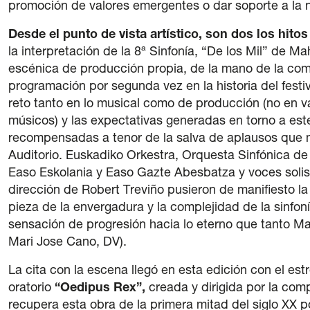
promoción de valores emergentes o dar soporte a la 
Desde el punto de vista artístico, son dos los hit
la interpretación de la 8ª Sinfonía, “De los Mil” de M
escénica de producción propia, de la mano de la co
programación por segunda vez en la historia del festi
reto tanto en lo musical como de producción (no en v
músicos) y las expectativas generadas en torno a est
recompensadas a tenor de la salva de aplausos que m
Auditorio. Euskadiko Orkestra, Orquesta Sinfónica d
Easo Eskolania y Easo Gazte Abesbatza y voces solist
dirección de Robert Treviño pusieron de manifiesto la 
pieza de la envergadura y la complejidad de la sinfo
sensación de progresión hacia lo eterno que tanto 
Mari Jose Cano, DV).
La cita con la escena llegó en esta edición con el es
oratorio
“Oedipus Rex”,
creada y dirigida por la co
recupera esta obra de la primera mitad del siglo XX p