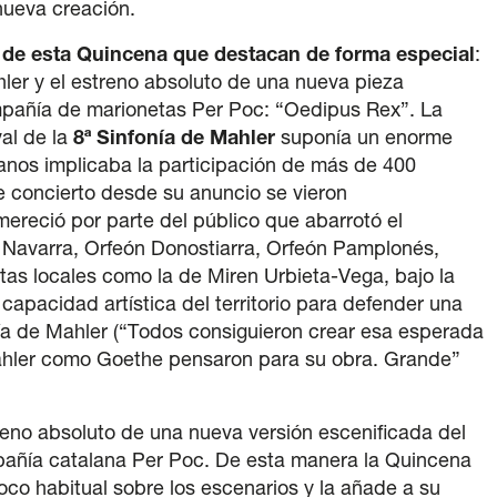
nueva creación.
os de esta Quincena que destacan de forma especial
:
ahler y el estreno absoluto de una nueva pieza
mpañía de marionetas Per Poc: “Oedipus Rex”. La
val de la
8ª Sinfonía de Mahler
suponía un enorme
anos implicaba la participación de más de 400
e concierto desde su anuncio se vieron
ereció por parte del público que abarrotó el
e Navarra, Orfeón Donostiarra, Orfeón Pamplonés,
as locales como la de Miren Urbieta-Vega, bajo la
capacidad artística del territorio para defender una
nía de Mahler (“Todos consiguieron crear esa esperada
Mahler como Goethe pensaron para su obra. Grande”
treno absoluto de una nueva versión escenificada del
mpañía catalana Per Poc. De esta manera la Quincena
oco habitual sobre los escenarios y la añade a su