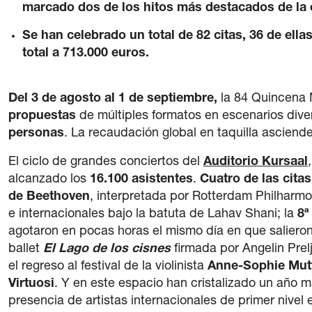
marcado dos de los hitos más destacados de la 
Se han celebrado un total de 82 citas, 36 de ella
total a 713.000 euros.
Del 3 de agosto al 1 de septiembre,
la 84 Quincena 
propuestas
de múltiples formatos en escenarios dive
personas
. La recaudación global en taquilla asciend
El ciclo de grandes conciertos del
Auditorio Kursaal
alcanzado los
16.100 asistentes
.
Cuatro de las cita
de Beethoven
, interpretada por Rotterdam Philharmon
e internacionales bajo la batuta de Lahav Shani; la
8ª
agotaron en pocas horas el mismo día en que salieron 
ballet
El Lago de los cisnes
firmada por Angelin Prel
el regreso al festival de la violinista
Anne-Sophie Mut
Virtuosi
. Y en este espacio han cristalizado un año m
presencia de artistas internacionales de primer nivel 