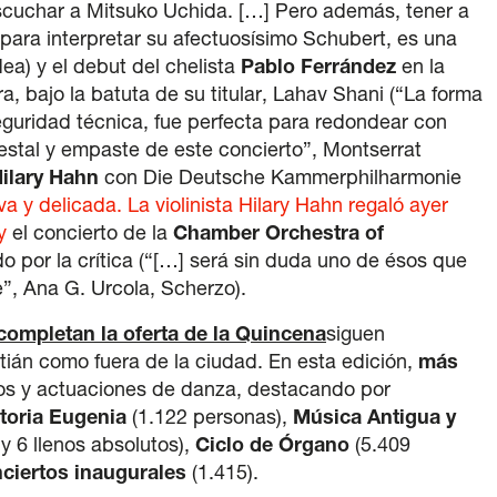
scuchar a Mitsuko Uchida. […] Pero además, tener a
ara interpretar su afectuosísimo Schubert, es una
ea) y el debut del chelista
Pablo Ferrández
en la
, bajo la batuta de su titular, Lahav Shani (“La forma
seguridad técnica, fue perfecta para redondear con
uestal y empaste de este concierto”, Montserrat
ilary Hahn
con Die Deutsche Kammerphilharmonie
va y delicada. La violinista Hilary Hahn regaló ayer
 y
el concierto de la
Chamber Orchestra of
do por la crítica (“[…] será sin duda uno de ésos que
, Ana G. Urcola, Scherzo).
completan la oferta de la Quincena
siguen
tián como fuera de la ciudad. En esta edición,
más
tos y actuaciones de danza, destacando por
ctoria Eugenia
(1.122 personas),
Música Antigua y
y 6 llenos absolutos),
Ciclo de Órgano
(5.409
ciertos inaugurales
(1.415).