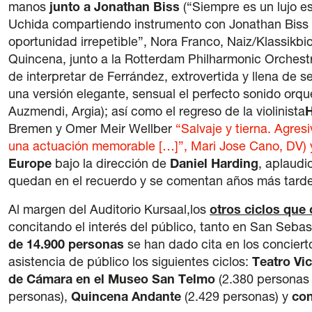
manos
junto a Jonathan Biss
(“Siempre es un lujo e
Uchida compartiendo instrumento con Jonathan Biss p
oportunidad irrepetible”, Nora Franco, Naiz/Klassikbid
Quincena, junto a la Rotterdam Philharmonic Orchestra
de interpretar de Ferrández, extrovertida y llena de 
una versión elegante, sensual el perfecto sonido orq
Auzmendi, Argia); así como el regreso de la violinista
H
Bremen y Omer Meir Wellber
“Salvaje y tierna. Agresi
una actuación memorable […]”, Mari Jose Cano, DV)
Europe
bajo la dirección de
Daniel Harding
, aplaudi
quedan en el recuerdo y se comentan años más tarde”
Al margen del Auditorio Kursaal,los
otros ciclos que 
concitando el interés del público, tanto en San Sebas
de
14.900 personas
se han dado cita en los concier
asistencia de público los siguientes ciclos:
Teatro Vi
de Cámara en el Museo San Telmo
(2.380 personas 
personas),
Quincena Andante
(2.429 personas) y
con