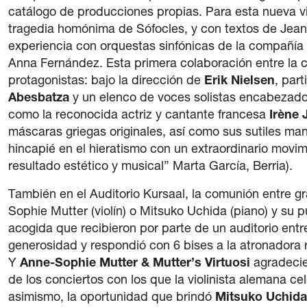
catálogo de producciones propias. Para esta nueva vi
tragedia homónima de Sófocles, y con textos de Jean 
experiencia con orquestas sinfónicas de la compañía c
Anna Fernández. Esta primera colaboración entre la c
protagonistas: bajo la dirección de
Erik Nielsen
, part
Abesbatza
y un elenco de voces solistas encabezado 
como la reconocida actriz y cantante francesa
Irène 
máscaras griegas originales, así como sus sutiles ma
hincapié en el hieratismo con un extraordinario movi
resultado estético y musical” Marta García, Berria).
También en el Auditorio Kursaal, la comunión entre g
Sophie Mutter (violín) o Mitsuko Uchida (piano) y su 
acogida que recibieron por parte de un auditorio ent
generosidad y respondió con 6 bises a la atronadora r
Y
Anne-Sophie Mutter & Mutter’s Virtuosi
agradecie
de los conciertos con los que la violinista alemana c
asimismo, la oportunidad que brindó
Mitsuko Uchida