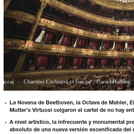
La Quincen
Transparencia
/
Contratación
/
Pol
La Novena de Beethoven, la Octava de Mahler, E
Mutter’s Virtuosi colgaron el cartel de no hay en
A nivel artístico, la infrecuente y monumental pr
absoluto de una nueva versión escenificada del 