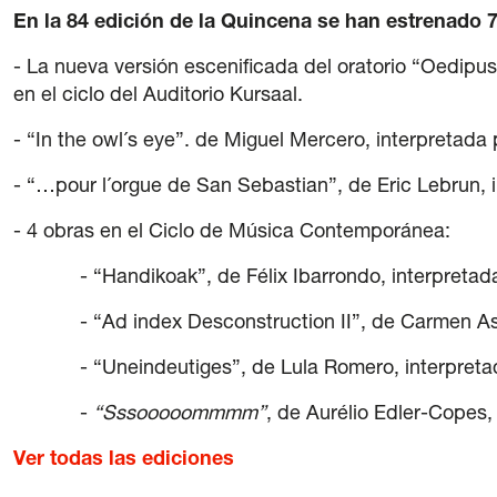
En la 84 edición de la Quincena se han estrenado 7
- La nueva versión escenificada del oratorio “Oedipu
en el ciclo del Auditorio Kursaal.
- “In the owl´s eye”. de Miguel Mercero, interpretada
- “…pour l´orgue de San Sebastian”, de Eric Lebrun, i
- 4 obras en el Ciclo de Música Contemporánea:
- “Handikoak”, de Félix Ibarrondo, interpretada 
- “Ad index Desconstruction II”, de Carmen Asenj
- “Uneindeutiges”, de Lula Romero, interpretada
-
“Sssooooommmm”
, de Aurélio Edler-Copes,
Ver todas las ediciones