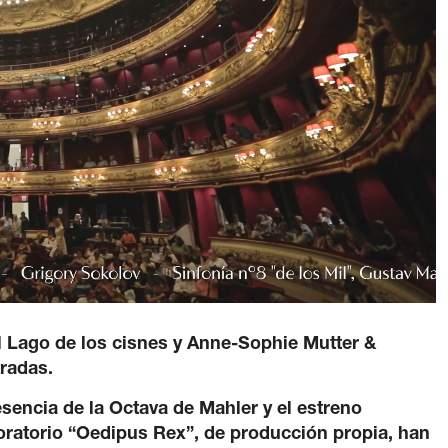
a Verde
ítica lingüística
/
Aviso legal
/
Política de privacidad
generales de compra de entradas
/
Canal de denuncia
l Lago de los cisnes y Anne-Sophie Mutter &
tradas.
esencia de la Octava de Mahler y el estreno
oratorio “Oedipus Rex”, de producción propia, han