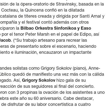
sión de la ópera-oratorio de Stravinsky, basada en la
Cocteau, la Quincena confió en la dilatada
atalana de títeres creada y dirigida por Santi Arnal y
ompañía y el festival contó además con otros
iciparon la
Bilbao Orkestra Sinfonikoa y Easo
por el tenor Peter Marsh en el papel de Edipo, así
Jacob
. (“Su trabajo artesano para recrear las
neras de presentarlo sobre el escenario, haciendo
miento e iluminación, encauzaron un impactante
randes solistas como Grigory Sokolov (piano), Anne-
público quedó de manifiesto una vez más con la cálida
regado. Así,
Grigory Sokolov
hizo gala de su
eacción de sus seguidores al final del concierto.
ron con 3 propinas la ovación de los asistentes a uno
elebra este año su 60 aniversario. Cabe destacar,
de disfrutar de su labor concertística a cuatro