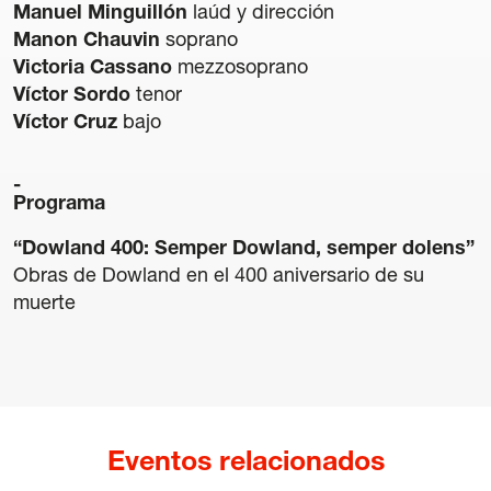
Manuel Minguillón
laúd y dirección
Manon Chauvin
soprano
Victoria Cassano
mezzosoprano
Víctor Sordo
tenor
Víctor Cruz
bajo
Transparencia
Contratación
Programa
Política lingüística
Aviso legal
“Dowland 400: Semper Dowland, semper dolens”
Política de privacidad
Obras de Dowland en el 400 aniversario de su
Política de cookies
muerte
Condiciones generales de compra de entradas
Canal de denuncias
Eventos relacionados