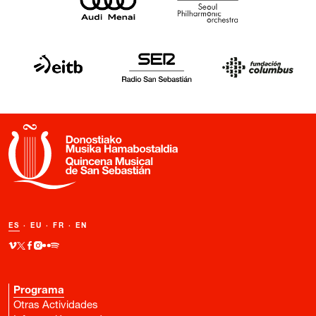
ES
·
EU
·
FR
·
EN
Programa
Otras Actividades