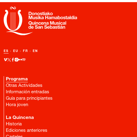
ES
·
EU
·
FR
·
EN
Programa
Otras Actividades
Información entradas
Guía para principiantes
Hora joven
La Quincena
Historia
Ediciones anteriores