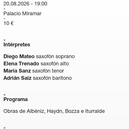
20.08.2026 - 19:00
Carteles
Palacio Miramar
Sedes Habituales
10 €
Curso de Órgano
La Quincena Verde
Intérpretes
Hazte Amigo
Diego Mateo
saxofón soprano
Amigos
Elena Trenado
saxofón alto
María Sanz
saxofón tenor
Noticias
Adrián Saiz
saxofón barítono
Contacto
Programa
Newsletter
Obras de Albéniz, Haydn, Bozza e Iturralde
Patrocinio