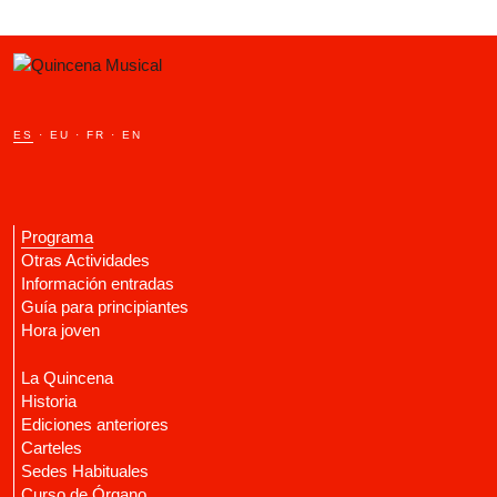
ES
·
EU
·
FR
·
EN
Programa
Otras Actividades
Información entradas
Guía para principiantes
Hora joven
La Quincena
Historia
Ediciones anteriores
Carteles
Sedes Habituales
Curso de Órgano