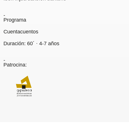
Programa
Cuentacuentos
Transparencia
Duración: 60´ · 4-7 años
Contratación
Política lingüística
Aviso legal
Patrocina:
Política de privacidad
Política de cookies
Condiciones generales de compra de entradas
Canal de denuncias