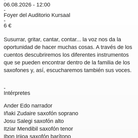
06.08.2026 - 12:00
Carteles
Foyer del Auditorio Kursaal
Sedes Habituales
6 €
Curso de Órgano
La Quincena Verde
Susurrar, gritar, cantar, contar... la voz nos da la
oportunidad de hacer muchas cosas. A través de los
Hazte Amigo
cuentos descubriremos los diferentes instrumentos
que se pueden encontrar dentro de la familia de los
Amigos
saxofones y, así, escucharemos también sus voces.
Noticias
Intérpretes
Contacto
Ander Edo
narrador
Iñaki Zudaire
saxofón soprano
Newsletter
Josu Salegi
saxofón alto
Itziar Mendibil
saxofón tenor
Patrocinio
Ibon Irijoa
saxofón barítono