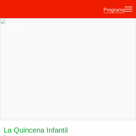
Programa
Entradas
agotadas
·
·
·
ES
EU
FR
EN
Programa
Otras Actividades
Información entradas
Guía para principiantes
Hora joven
La Quincena
Historia
La Quincena Infantil
Ediciones anteriores