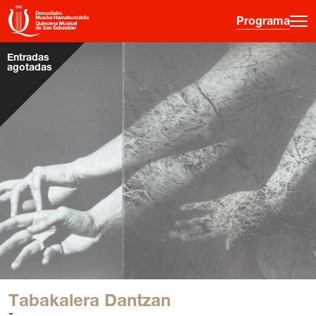
Programa
Entradas
agotadas
·
·
·
ES
EU
FR
EN
Programa
Otras Actividades
Información entradas
Guía para principiantes
Hora joven
La Quincena
Historia
Tabakalera Dantzan
Ediciones anteriores