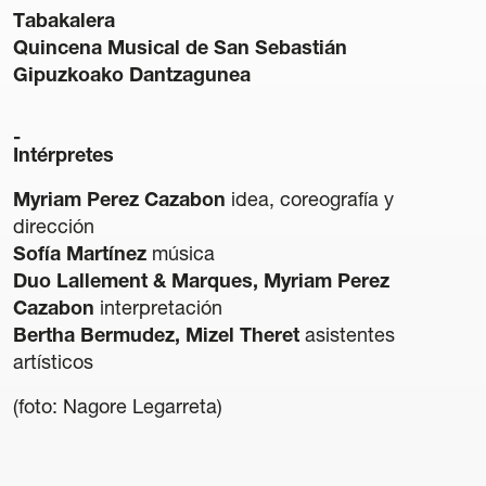
Tabakalera
Quincena Musical de San Sebastián
Gipuzkoako Dantzagunea
Transparencia
Intérpretes
Contratación
Myriam Perez Cazabon
idea, coreografía y
Política lingüística
dirección
Aviso legal
Sofía Martínez
música
Política de privacidad
Duo Lallement & Marques, Myriam Perez
Política de cookies
Cazabon
interpretación
Condiciones generales de compra de entradas
Bertha Bermudez, Mizel Theret
asistentes
Canal de denuncias
artísticos
(foto: Nagore Legarreta)