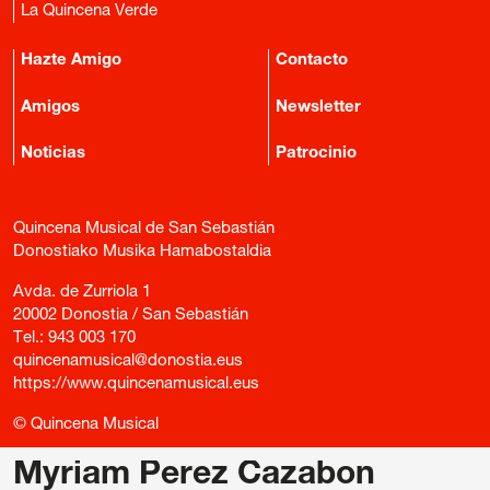
La Quincena Verde
Hazte Amigo
Contacto
Amigos
Newsletter
Noticias
Patrocinio
Quincena Musical de San Sebastián
Donostiako Musika Hamabostaldia
Avda. de Zurriola 1
20002 Donostia / San Sebastián
Tel.:
943 003 170
quincenamusical@donostia.eus
https://www.quincenamusical.eus
© Quincena Musical
Myriam Perez Cazabon
/
Política de privacidad
/
Política de cookies
/