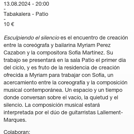
13.08.2024 - 20:00
Carteles
Tabakalera - Patio
Sedes Habituales
10 €
Curso de Órgano
La Quincena Verde
Esculpiendo el silencio
es el encuentro de creación
entre la coreógrafa y bailarina Myriam Perez
Hazte Amigo
Cazabon y la compositora Sofía Martínez. Su
trabajo se presentará en la sala Patio el primer día
Amigos
del ciclo, y es fruto de la residencia de creación
ofrecida a Myriam para trabajar con Sofía, un
Noticias
acercamiento entre la coreografía y la composición
musical contemporánea. Un espacio y un tiempo
Contacto
donde conversan sobre el vacío, la quietud y el
silencio. La composición musical estará
Newsletter
interpretada por el dúo de guitarristas Lallement-
Marques.
Patrocinio
Colaboran: