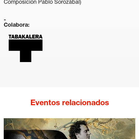
Composición Pablo Sorozábal)
Colabora:
Transparencia
Contratación
Política lingüística
Aviso legal
Política de privacidad
Política de cookies
Condiciones generales de compra de entradas
Canal de denuncias
Eventos relacionados