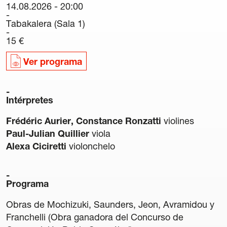
14.08.2026 - 20:00
Carteles
Tabakalera (Sala 1)
Sedes Habituales
15 €
Curso de Órgano
La Quincena Verde
Ver programa
Hazte Amigo
Intérpretes
Amigos
Frédéric Aurier, Constance Ronzatti
violines
Paul-Julian Quillier
viola
Noticias
Alexa Ciciretti
violonchelo
Contacto
Programa
Newsletter
Obras de Mochizuki, Saunders, Jeon, Avramidou y
Patrocinio
Franchelli (Obra ganadora del Concurso de