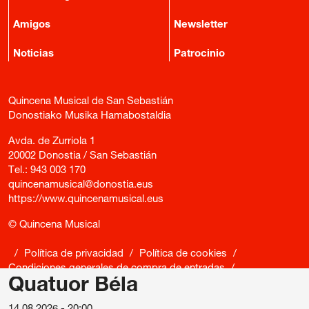
Amigos
Newsletter
Noticias
Patrocinio
Quincena Musical de San Sebastián
Donostiako Musika Hamabostaldia
Avda. de Zurriola 1
20002 Donostia / San Sebastián
Tel.:
943 003 170
quincenamusical@donostia.eus
https://www.quincenamusical.eus
© Quincena Musical
/
Política de privacidad
/
Política de cookies
/
Condiciones generales de compra de entradas
/
Quatuor Béla
Canal de denuncias