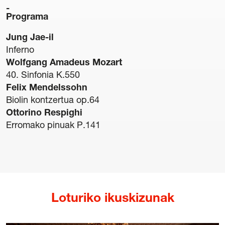
Programa
Jung Jae-il
Inferno
Wolfgang Amadeus Mozart
Gardentasuna
40. Sinfonia K.550
Kontratazioa
Felix Mendelssohn
Hizkuntza Politika
Biolin kontzertua op.64
Legezko oharra
Ottorino Respighi
Pribatutasun politika
Erromako pinuak P.141
Cookie politika
Sarrerak erosteko baldintza orokorrak
Salaketen Kanala
Loturiko ikuskizunak