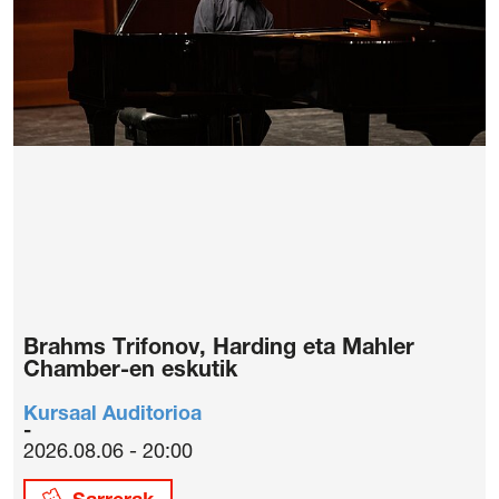
Brahms Trifonov, Harding eta Mahler
Chamber-en eskutik
Kursaal Auditorioa
2026.08.06 - 20:00