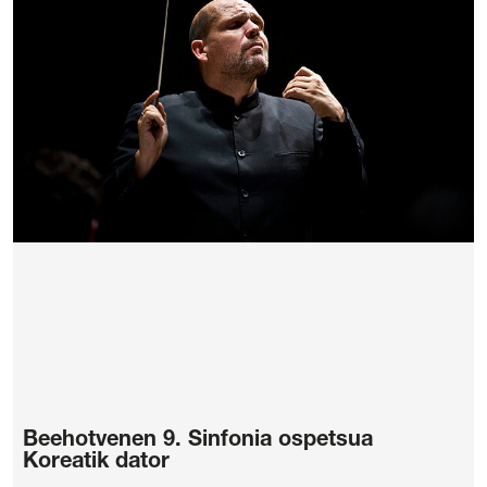
Beehotvenen 9. Sinfonia ospetsua
Koreatik dator