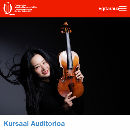
Egitaraua
·
·
·
ES
EU
FR
EN
Egitaraua
Gainerako jarduerak
Sarreren Informazioa
Hasiberrientzako gida
Ordu Gaztea
Hamabostaldia
Historia
Kursaal Auditorioa
Aurreko edizioak