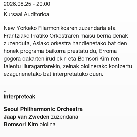
2026.08.25 - 20:00
Kartelak
Kursaal Auditorioa
Egoitzak
42. Nazioarteko Organo Erromantiko Ikastaroa
New Yorkeko Filarmonikoaren zuzendaria eta
Hamabostaldi Berdea
Frantziako Irratiko Orkestraren maisu berria denak
zuzenduta, Asiako orkestra handienetako bat den
honek programa baikorra prestatu du, Erroma
Egin zaitez Lagun
gogora dakarten irudiekin eta Bomsori Kim-ren
talentu liluragarriarekin, zeinak biolinerako kontzertu
Lagunak
ezagunenetako bat interpretatuko duen.
Berriak
Interpreteak
Harremana
Seoul Philharmonic Orchestra
Newsletter
Jaap van Zweden
zuzendaria
Bomsori Kim
biolina
Babesleak