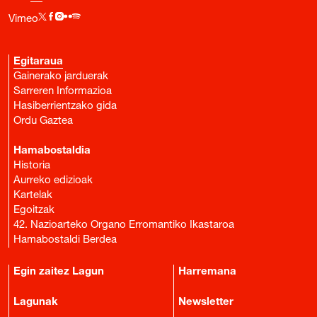
Vimeo
Egitaraua
Gainerako jarduerak
Sarreren Informazioa
Hasiberrientzako gida
Ordu Gaztea
Hamabostaldia
Historia
Aurreko edizioak
Kartelak
Egoitzak
42. Nazioarteko Organo Erromantiko Ikastaroa
Hamabostaldi Berdea
Egin zaitez Lagun
Harremana
Lagunak
Newsletter