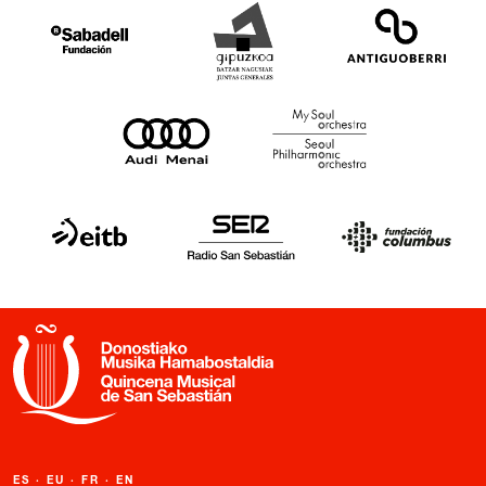
ES
·
EU
·
FR
·
EN