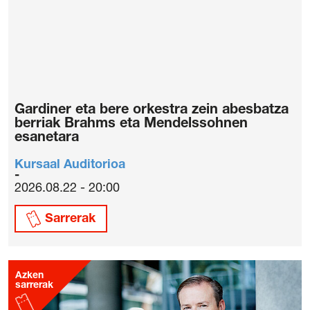
Gardiner eta bere orkestra zein abesbatza
berriak Brahms eta Mendelssohnen
esanetara
Kursaal Auditorioa
2026.08.22 - 20:00
Sarrerak
Azken
sarrerak