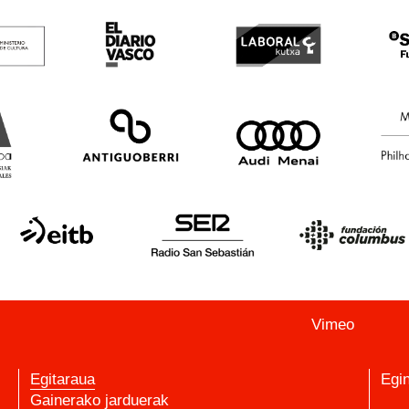
Vimeo
Egitaraua
Egi
Gainerako jarduerak