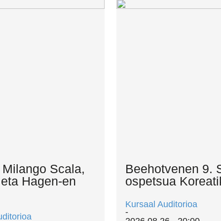
 Milango Scala,
Beehotvenen 9. S
y eta Hagen-en
ospetsua Koreati
Kursaal Auditorioa
ditorioa