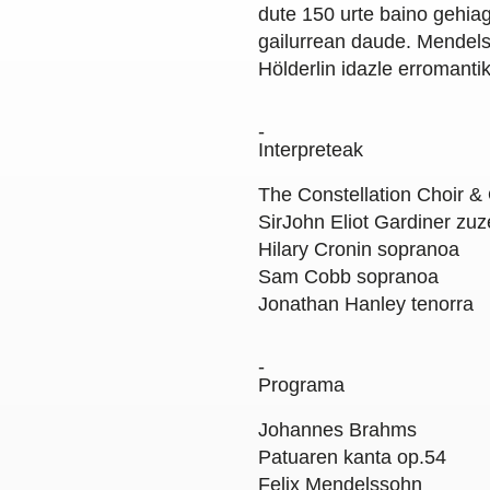
dute 150 urte baino gehia
gailurrean daude. Mendel
Hölderlin idazle erromantik
Interpreteak
The Constellation Choir &
SirJohn Eliot Gardiner
zuz
Hilary Cronin
sopranoa
Sam Cobb
sopranoa
Jonathan Hanley
tenorra
Programa
Johannes Brahms
Patuaren kanta op.54
Felix Mendelssohn