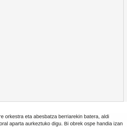
 Ikastaroa
di Berdea
untza Politika
/
Legezko oharra
/
Pribatutasun politika
baldintza orokorrak
/
Salaketen Kanala
re orkestra eta abesbatza berriarekin batera, aldi
ral aparta aurkeztuko digu. Bi obrek ospe handia izan