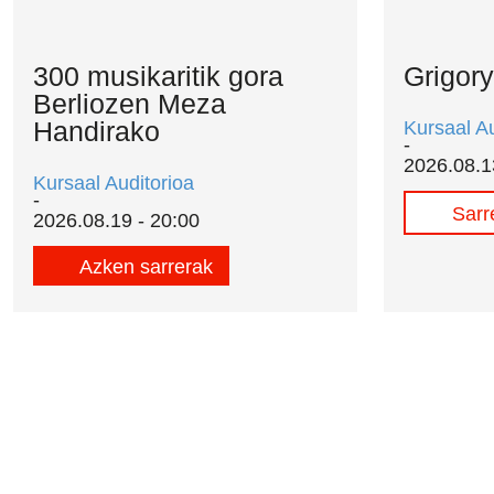
300 musikaritik gora
Grigory
Berliozen Meza
Handirako
Kursaal Au
2026.08.1
Kursaal Auditorioa
Sarr
2026.08.19 - 20:00
Azken sarrerak