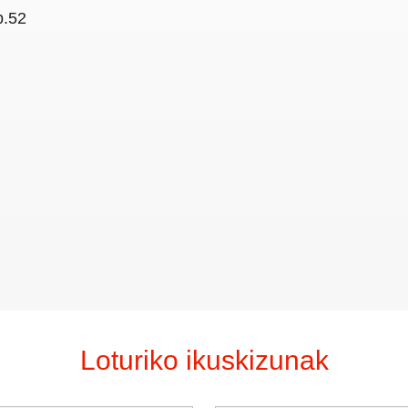
p.52
Loturiko ikuskizunak