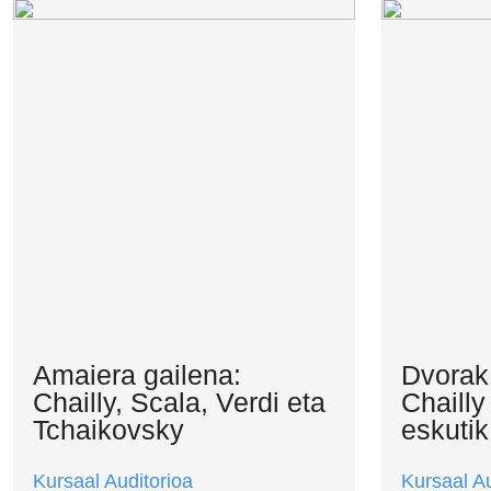
Amaiera gailena:
Dvorak
Chailly, Scala, Verdi eta
Chaill
Tchaikovsky
eskutik
Kursaal Auditorioa
Kursaal Au