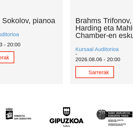
 Sokolov, pianoa
Brahms Trifonov,
Harding eta Mahl
Chamber-en esku
ditorioa
3 - 20:00
Kursaal Auditorioa
erak
2026.08.06 - 20:00
Sarrerak