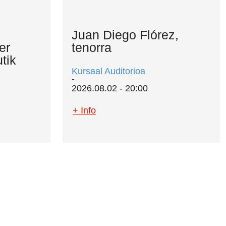
Juan Diego Flórez,
er
tenorra
tik
Kursaal Auditorioa
2026.08.02 - 20:00
+ Info