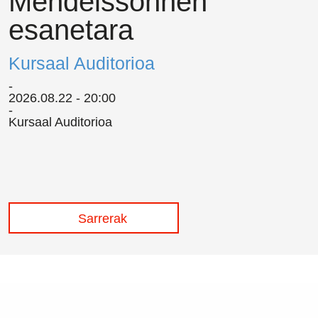
Mendelssohnen
esanetara
Kursaal Auditorioa
2026.08.22 - 20:00
Kursaal Auditorioa
/
Cookie politika
/
Sarrerak erosteko
Sarrerak