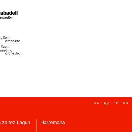
ES
·
EU
·
FR
·
EN
n zaitez Lagun
Harremana