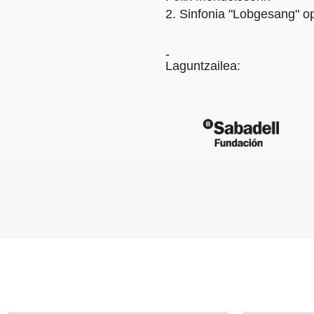
2. Sinfonia "Lobgesang" o
Laguntzailea: