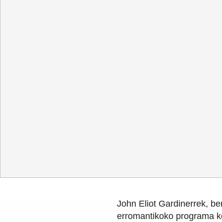
Erromantiko
Hamabostal
Gardentasuna
/
Kontratazioa
/
Hizk
John Eliot Gardinerrek, be
erromantikoko programa ko