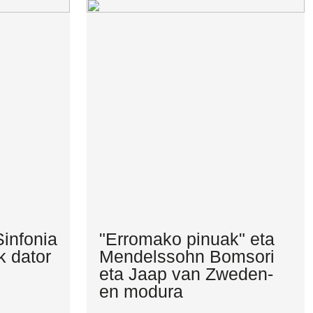
infonia
"Erromako pinuak" eta
k dator
Mendelssohn Bomsori
eta Jaap van Zweden-
en modura