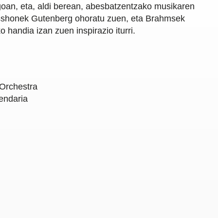
goan, eta, aldi berean, abesbatzentzako musikaren
sshonek Gutenberg ohoratu zuen, eta Brahmsek
o handia izan zuen inspirazio iturri.
 Orchestra
endaria