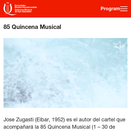
Program
85 Quincena Musical
·
·
·
ES
EU
FR
EN
Program
Ticket information
Young public
Musical fortnight
History
Previous editions
Posters
Jose Zugasti (Eibar, 1952) es el autor del cartel que
Venues
acompañará la 85 Quincena Musical (1 – 30 de