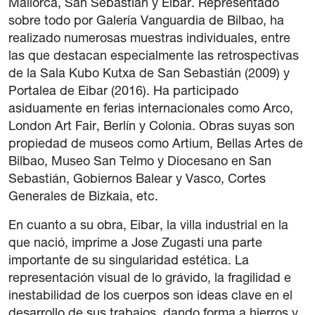
Mallorca, San Sebastián y Eibar. Representado
Legal notice
sobre todo por Galería Vanguardia de Bilbao, ha
Privacy Policy
realizado numerosas muestras individuales, entre
Cookie policy
las que destacan especialmente las retrospectivas
General terms and conditions of purchase
de la Sala Kubo Kutxa de San Sebastián (2009) y
Portalea de Eibar (2016). Ha participado
asiduamente en ferias internacionales como Arco,
London Art Fair, Berlín y Colonia. Obras suyas son
propiedad de museos como Artium, Bellas Artes de
Bilbao, Museo San Telmo y Diocesano en San
Sebastián, Gobiernos Balear y Vasco, Cortes
Generales de Bizkaia, etc.
En cuanto a su obra, Eibar, la villa industrial en la
que nació, imprime a Jose Zugasti una parte
importante de su singularidad estética. La
representación visual de lo grávido, la fragilidad e
inestabilidad de los cuerpos son ideas clave en el
desarrollo de sus trabajos, dando forma a hierros y