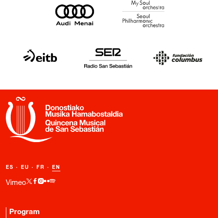
ES
·
EU
·
FR
·
EN
Vimeo
Program