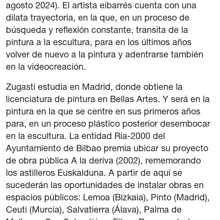
agosto 2024). El artista eibarrés cuenta con una
42 International Course on Romantic Organ
dilata trayectoria, en la que, en un proceso de
The Green Fortnight
búsqueda y reflexión constante, transita de la
pintura a la escultura, para en los últimos años
Friends
volver de nuevo a la pintura y adentrarse también
en la videocreación.
News
Zugasti estudia en Madrid, donde obtiene la
licenciatura de pintura en Bellas Artes. Y será en la
Contact
pintura en la que se centre en sus primeros años
para, en un proceso plástico posterior desembocar
Newsletter
en la escultura. La entidad Ría-2000 del
Ayuntamiento de Bilbao premia ubicar su proyecto
Sponsors
de obra pública A la deriva (2002), rememorando
los astilleros Euskalduna. A partir de aquí se
sucederán las oportunidades de instalar obras en
espacios públicos: Lemoa (Bizkaia), Pinto (Madrid),
Ceutí (Murcia), Salvatierra (Álava), Palma de