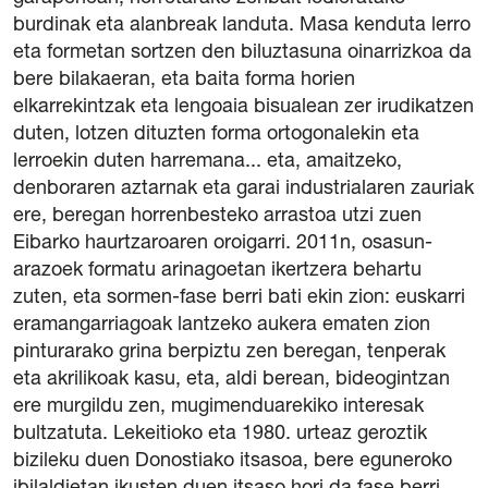
burdinak eta alanbreak landuta. Masa kenduta lerro
eta formetan sortzen den biluztasuna oinarrizkoa da
bere bilakaeran, eta baita forma horien
elkarrekintzak eta lengoaia bisualean zer irudikatzen
duten, lotzen dituzten forma ortogonalekin eta
lerroekin duten harremana... eta, amaitzeko,
denboraren aztarnak eta garai industrialaren zauriak
ere, beregan horrenbesteko arrastoa utzi zuen
Eibarko haurtzaroaren oroigarri. 2011n, osasun-
arazoek formatu arinagoetan ikertzera behartu
zuten, eta sormen-fase berri bati ekin zion: euskarri
eramangarriagoak lantzeko aukera ematen zion
pinturarako grina berpiztu zen beregan, tenperak
eta akrilikoak kasu, eta, aldi berean, bideogintzan
ere murgildu zen, mugimenduarekiko interesak
bultzatuta. Lekeitioko eta 1980. urteaz geroztik
bizileku duen Donostiako itsasoa, bere eguneroko