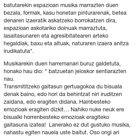
batutarekin espazioan musika marrazten duen
bezala, formak, kasu honetan pinturarenak, betea
denaren izaeratik askatzeko borrokatzen dira,
espazioan askotariko doinuak marraztuta,
lasaitasunaren eta agresibitatearen arteko
hegaldiak, baxu eta altuak, naturaren izaera anitza
irudikatuta".
Musikarekin duen harremanari buruz galdetuta,
honako hau dio: " batzuetan jeloskor sentiarazten
nau.
Transmititzeko gaitasun gertuagokoa du bisuala
denak baino, edo hori da behintzat niri iruditzen
zaidana, edo eragiten didana. Hainbesteko
emozioak eragiten dizkit… Nahiko nuke neuk ere
bisualki horrenbesteko emozioak eragiteko
gaitasuna izatea! Lanerako ez dut gustuko musika,
nahastu egiten nauela uste baitut. Oso ongi ari