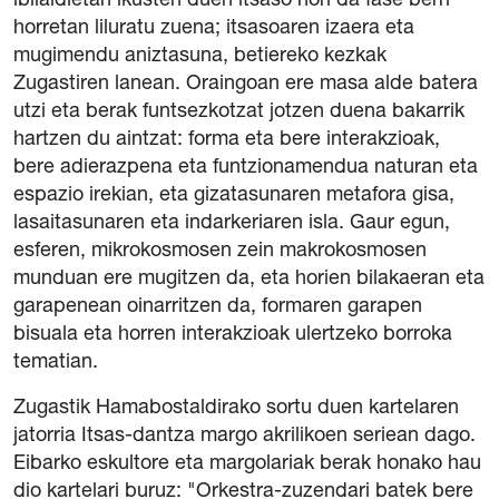
ibilaldietan ikusten duen itsaso hori da fase berri
horretan liluratu zuena; itsasoaren izaera eta
mugimendu aniztasuna, betiereko kezkak
Zugastiren lanean. Oraingoan ere masa alde batera
utzi eta berak funtsezkotzat jotzen duena bakarrik
hartzen du aintzat: forma eta bere interakzioak,
bere adierazpena eta funtzionamendua naturan eta
espazio irekian, eta gizatasunaren metafora gisa,
lasaitasunaren eta indarkeriaren isla. Gaur egun,
esferen, mikrokosmosen zein makrokosmosen
munduan ere mugitzen da, eta horien bilakaeran eta
garapenean oinarritzen da, formaren garapen
bisuala eta horren interakzioak ulertzeko borroka
tematian.
Zugastik Hamabostaldirako sortu duen kartelaren
jatorria Itsas-dantza margo akrilikoen seriean dago.
Eibarko eskultore eta margolariak berak honako hau
dio kartelari buruz: "Orkestra-zuzendari batek bere