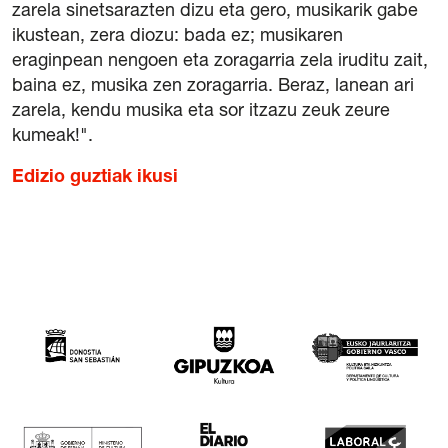
zarela sinetsarazten dizu eta gero, musikarik gabe
ikustean, zera diozu: bada ez; musikaren
eraginpean nengoen eta zoragarria zela iruditu zait,
baina ez, musika zen zoragarria. Beraz, lanean ari
zarela, kendu musika eta sor itzazu zeuk zeure
kumeak!".
Edizio guztiak ikusi