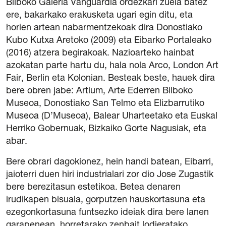
Bilboko Galería Vanguardia ordezkari zuela batez
ere, bakarkako erakusketa ugari egin ditu, eta
horien artean nabarmentzekoak dira Donostiako
Kubo Kutxa Aretoko (2009) eta Eibarko Portaleako
(2016) atzera begirakoak. Nazioarteko hainbat
azokatan parte hartu du, hala nola Arco, London Art
Gardentasuna
Fair, Berlin eta Kolonian. Besteak beste, hauek dira
Kontratazioa
bere obren jabe: Artium, Arte Ederren Bilboko
Hizkuntza Politika
Museoa, Donostiako San Telmo eta Elizbarrutiko
Legezko oharra
Museoa (D’Museoa), Balear Uharteetako eta Euskal
Pribatutasun politika
Herriko Gobernuak, Bizkaiko Gorte Nagusiak, eta
Cookie politika
abar.
Sarrerak erosteko baldintza orokorrak
Salaketen Kanala
Bere obrari dagokionez, hein handi batean, Eibarri,
jaioterri duen hiri industrialari zor dio Jose Zugastik
bere berezitasun estetikoa. Betea denaren
irudikapen bisuala, gorputzen hauskortasuna eta
ezegonkortasuna funtsezko ideiak dira bere lanen
garapenean, horretarako zenbait lodieratako