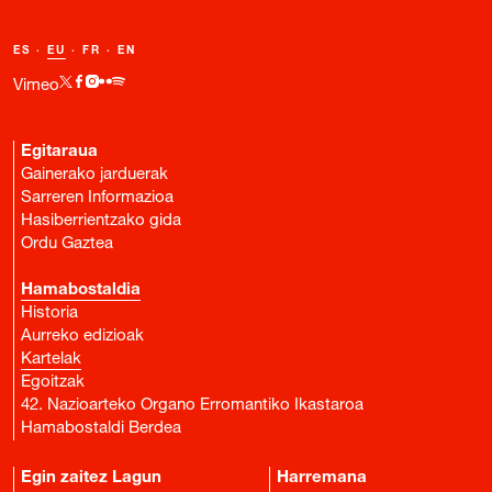
ES
·
EU
·
FR
·
EN
Vimeo
Egitaraua
Gainerako jarduerak
Sarreren Informazioa
Hasiberrientzako gida
Ordu Gaztea
Hamabostaldia
Historia
Aurreko edizioak
Kartelak
Egoitzak
42. Nazioarteko Organo Erromantiko Ikastaroa
Hamabostaldi Berdea
Egin zaitez Lagun
Harremana