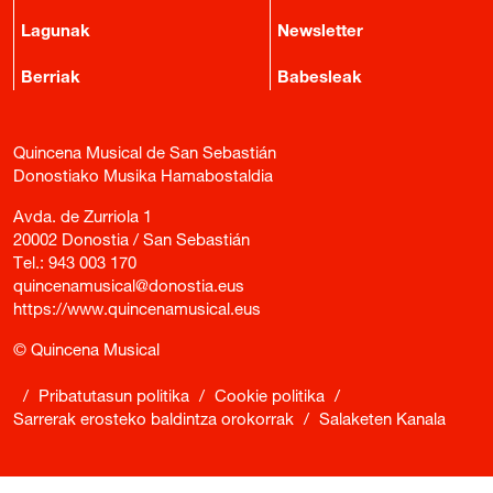
Lagunak
Newsletter
Berriak
Babesleak
Quincena Musical de San Sebastián
Donostiako Musika Hamabostaldia
Avda. de Zurriola 1
20002 Donostia / San Sebastián
Tel.:
943 003 170
quincenamusical@donostia.eus
https://www.quincenamusical.eus
© Quincena Musical
/
Pribatutasun politika
/
Cookie politika
/
Sarrerak erosteko baldintza orokorrak
/
Salaketen Kanala