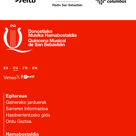
ES
·
EU
·
FR
·
EN
Vimeo
Egitaraua
Gainerako jarduerak
Sarreren Informazioa
Hasiberrientzako gida
Ordu Gaztea
Hamabostaldia