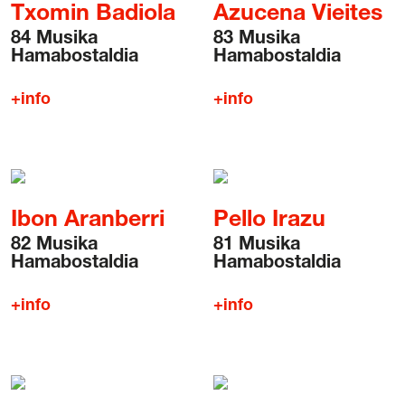
Txomin Badiola
Azucena Vieites
84 Musika
83 Musika
Hamabostaldia
Hamabostaldia
+info
+info
Gardentasuna
Kontratazioa
Hizkuntza Politika
Legezko oharra
Ibon Aranberri
Pello Irazu
Pribatutasun politika
Cookie politika
82 Musika
81 Musika
Hamabostaldia
Hamabostaldia
Sarrerak erosteko baldintza orokorrak
Salaketen Kanala
+info
+info