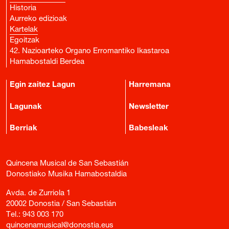
Historia
Aurreko edizioak
Kartelak
Egoitzak
42. Nazioarteko Organo Erromantiko Ikastaroa
Hamabostaldi Berdea
Egin zaitez Lagun
Harremana
Lagunak
Newsletter
Berriak
Babesleak
Quincena Musical de San Sebastián
Donostiako Musika Hamabostaldia
Avda. de Zurriola 1
20002 Donostia / San Sebastián
Tel.:
943 003 170
quincenamusical@donostia.eus