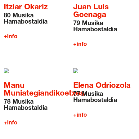
Itziar Okariz
Juan Luis
Goenaga
80 Musika
Hamabostaldia
79 Musika
Hamabostaldia
+info
+info
Manu
Elena Odriozola
Muniategiandikoetxea
77 Musika
Hamabostaldia
78 Musika
Hamabostaldia
+info
+info