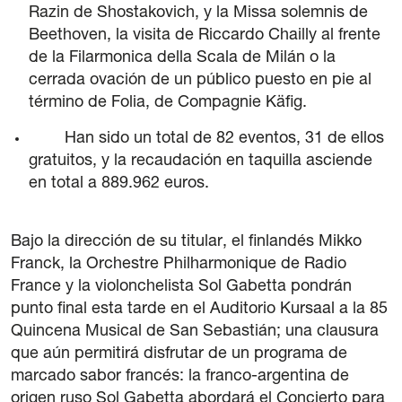
Razin de Shostakovich, y la Missa solemnis de
Beethoven, la visita de Riccardo Chailly al frente
de la Filarmonica della Scala de Milán o la
cerrada ovación de un público puesto en pie al
término de Folia, de Compagnie Käfig.
Transparencia
Han sido un total de 82 eventos, 31 de ellos
Contratación
gratuitos, y la recaudación en taquilla asciende
Política lingüística
en total a 889.962 euros.
Aviso legal
Política de privacidad
Política de cookies
Bajo la dirección de su titular, el finlandés Mikko
Condiciones generales de compra de entradas
Franck, la Orchestre Philharmonique de Radio
Canal de denuncias
France y la violonchelista Sol Gabetta pondrán
punto final esta tarde en el Auditorio Kursaal a la 85
Quincena Musical de San Sebastián; una clausura
que aún permitirá disfrutar de un programa de
marcado sabor francés: la franco-argentina de
origen ruso Sol Gabetta abordará el Concierto para