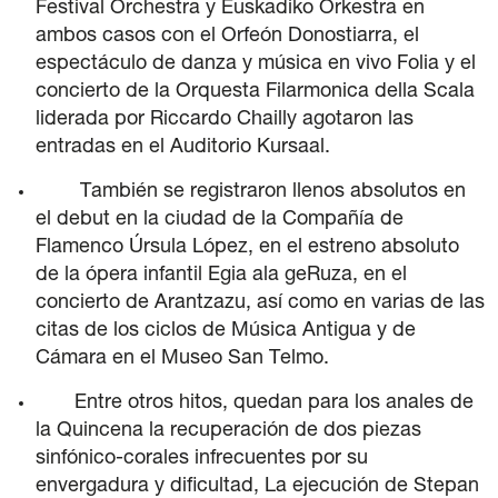
Festival Orchestra y Euskadiko Orkestra en
Carteles
ambos casos con el Orfeón Donostiarra, el
Sedes Habituales
espectáculo de danza y música en vivo Folia y el
concierto de la Orquesta Filarmonica della Scala
Curso de Órgano
liderada por Riccardo Chailly agotaron las
La Quincena Verde
entradas en el Auditorio Kursaal.
Hazte Amigo
También se registraron llenos absolutos en
el debut en la ciudad de la Compañía de
Amigos
Flamenco Úrsula López, en el estreno absoluto
de la ópera infantil Egia ala geRuza, en el
Noticias
concierto de Arantzazu, así como en varias de las
citas de los ciclos de Música Antigua y de
Contacto
Cámara en el Museo San Telmo.
Entre otros hitos, quedan para los anales de
Newsletter
la Quincena la recuperación de dos piezas
sinfónico-corales infrecuentes por su
Patrocinio
envergadura y dificultad, La ejecución de Stepan