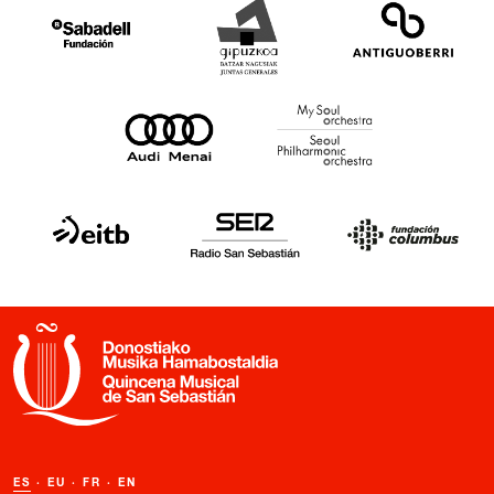
ES
·
EU
·
FR
·
EN