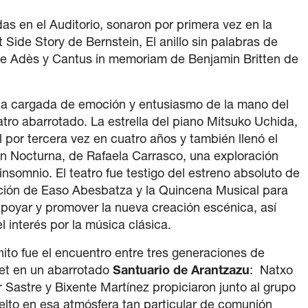
as en el Auditorio, sonaron por primera vez en la
Side Story de Bernstein, El anillo sin palabras de
de Adès y Cantus in memoriam de Benjamin Britten de
rica cargada de emoción y entusiasmo de la mano del
tro abarrotado. La estrella del piano Mitsuko Uchida,
l por tercera vez en cuatro años y también llenó el
con Nocturna, de Rafaela Carrasco, una exploración
insomnio. El teatro fue testigo del estreno absoluto de
ción de Easo Abesbatza y la Quincena Musical para
e apoyar y promover la nueva creación escénica, así
l interés por la música clásica.
ito fue el encuentro entre tres generaciones de
et en un abarrotado
Santuario de Arantzazu
: Natxo
r Sastre y Bixente Martínez propiciaron junto al grupo
elto en esa atmósfera tan particular de comunión