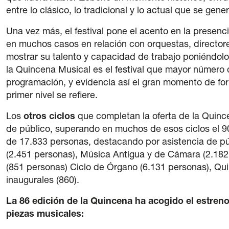
entre lo clásico, lo tradicional y lo actual que se ge
Una vez más, el festival pone el acento en la presenci
en muchos casos en relación con orquestas, directore
mostrar su talento y capacidad de trabajo poniéndolos
la Quincena Musical es el festival que mayor número d
programación, y evidencia así el gran momento de for
primer nivel se refiere.
Los
otros ciclos
que completan la oferta de la Quinc
de público, superando en muchos de esos ciclos el 9
de 17.833 personas, destacando por asistencia de públ
(2.451 personas), Música Antigua y de Cámara (2.182
(851 personas) Ciclo de Órgano (6.131 personas), Qu
inaugurales (860).
La 86 edición de la Quincena ha acogido el estreno
piezas musicales: