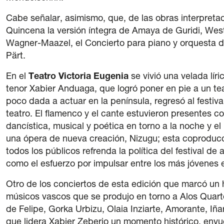
Cabe señalar, asimismo, que, de las obras interpretad
Quincena la versión íntegra de Amaya de Guridi, West 
Wagner-Maazel, el Concierto para piano y orquesta 
Pärt.
En el
Teatro Victoria Eugenia
se vivió una velada lí
tenor Xabier Anduaga, que logró poner en pie a un tea
poco dada a actuar en la península, regresó al festiva
teatro. El flamenco y el cante estuvieron presentes 
dancística, musical y poética en torno a la noche y el 
una ópera de nueva creación, Nizugu; esta coproduc
todos los públicos refrenda la política del festival d
como el esfuerzo por impulsar entre los más jóvenes e
Otro de los conciertos de esta edición que marcó un h
músicos vascos que se produjo en torno a Alos Quart
de Felipe, Gorka Urbizu, Olaia Inziarte, Amorante, Iña
que lidera Xabier Zeberio un momento histórico, envu