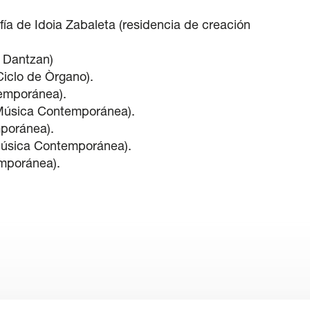
ía de Idoia Zabaleta (residencia de creación
a Dantzan)
Ciclo de Òrgano).
emporánea).
e Música Contemporánea).
poránea).
 Música Contemporánea).
emporánea).