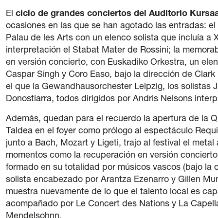
El
ciclo de grandes conciertos del Auditorio Kursaa
ocasiones en las que se han agotado las entradas: el
Palau de les Arts con un elenco solista que incluía a
interpretación el Stabat Mater de Rossini; la memora
en versión concierto, con Euskadiko Orkestra, un ele
Caspar Singh y Coro Easo, bajo la dirección de Clark 
el que la Gewandhausorchester Leipzig, los solistas Ju
Donostiarra, todos dirigidos por Andris Nelsons inte
Además, quedan para el recuerdo la apertura de la Q
Taldea en el foyer como prólogo al espectáculo Requiem
junto a Bach, Mozart y Ligeti, trajo al festival el met
momentos como la recuperación en versión concierto 
formado en su totalidad por músicos vascos (bajo la 
solista encabezado por Arantza Ezenarro y Gillen Mu
muestra nuevamente de lo que el talento local es capa
acompañado por Le Concert des Nations y La Capella
Mendelsohnn.