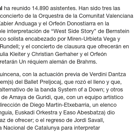
l
ha reunido 14.890 asistentes. Han sido tres las
 concierto de la Orquestra de la Comunitat Valenciana
 Xabier Anduaga y el Orfeón Donostiarra en la
ble interpretación de “West Side Story” de Bernstein
nco solista encabezado por Miren-Urbieta Vega y
Rundell; y el concierto de clausura que ofrecerán en
lia Kleiter y Christian Gerhaher y el Orfeón
rpretarán Un réquiem alemán de Brahms.
uincena, con la actuación previa de Verdini Dantza
(s) del Ballet Preljocaj, que rozó el lleno y que,
al alternativo de la banda System of a Down; y otros
de Amaya de Guridi, que, con un equipo artístico
dirección de Diego Martin-Etxebarria, un elenco
nguía, Euskadi Orkestra y Easo Abesbatza) dio
z de ofrecer; o el regreso de Jordi Savall,
 Nacional de Catalunya para interpretar