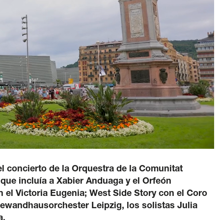
a Verde
ítica lingüística
/
Aviso legal
/
Política de privacidad
generales de compra de entradas
/
Canal de denuncia
l concierto de la Orquestra de la Comunitat
 que incluía a Xabier Anduaga y el Orfeón
n el Victoria Eugenia; West Side Story con el Coro
Gewandhausorchester Leipzig, los solistas Julia
a.