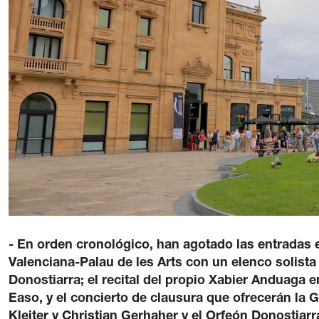
La Quincen
Transparencia
/
Contratación
/
Pol
- En orden cronológico, han agotado las entradas e
Valenciana-Palau de les Arts con un elenco solista
Donostiarra; el recital del propio Xabier Anduaga e
Easo, y el concierto de clausura que ofrecerán la 
Kleiter y Christian Gerhaher y el Orfeón Donostiarr