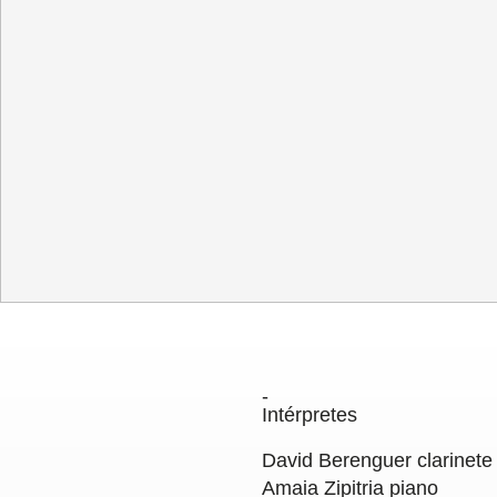
La Quincen
Transparencia
/
Contratación
/
Po
Intérpretes
David Berenguer
clarinete
Amaia Zipitria
piano