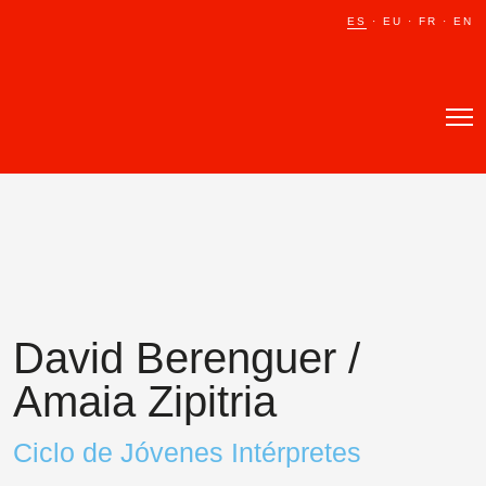
ES
ES
·
·
EU
EU
·
·
FR
FR
·
·
EN
EN
David Berenguer /
Amaia Zipitria
Ciclo de Jóvenes Intérpretes