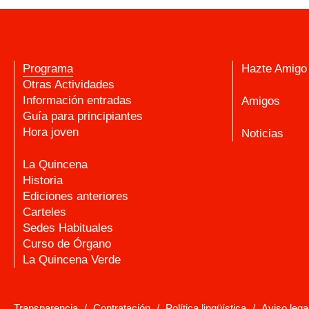
Programa
Hazte Amigo
Otras Actividades
Información entradas
Amigos
Guía para principiantes
Hora joven
Noticias
La Quincena
Historia
Ediciones anteriores
Carteles
Sedes Habituales
Curso de Órgano
La Quincena Verde
Transparencia
/
Contratación
/
Política lingüística
/
Aviso lega