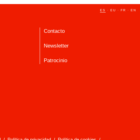
ES
·
EU
·
FR
·
EN
Contacto
Newsletter
Patrocinio
l
/
Política de privacidad
/
Política de cookies
/