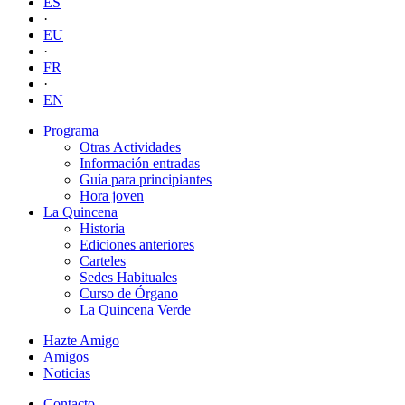
ES
·
EU
·
FR
·
EN
Programa
Otras Actividades
Información entradas
Guía para principiantes
Hora joven
La Quincena
Historia
Ediciones anteriores
Carteles
Sedes Habituales
Curso de Órgano
La Quincena Verde
Hazte Amigo
Amigos
Noticias
Contacto