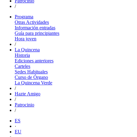
Patrocinio
/
Programa
Otras Actividades
Información entradas
Guía para principiantes
Hora joven
/
La Quincena
Historia
Ediciones anteriores
Carteles
Sedes Habituales
Curso de Órgano
La Quincena Verde
/
Hazte Amigo
/
Patrocinio
/
ES
·
EU