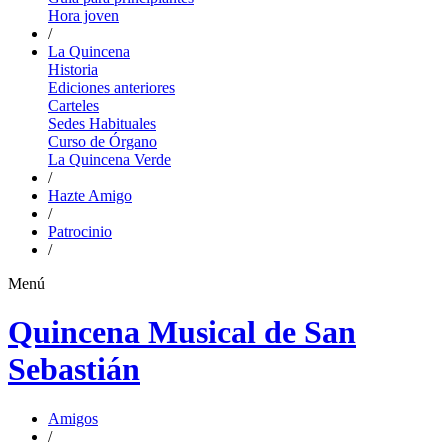
Hora joven
/
La Quincena
Historia
Ediciones anteriores
Carteles
Sedes Habituales
Curso de Órgano
La Quincena Verde
/
Hazte Amigo
/
Patrocinio
/
Menú
Quincena Musical de San
Sebastián
Amigos
/