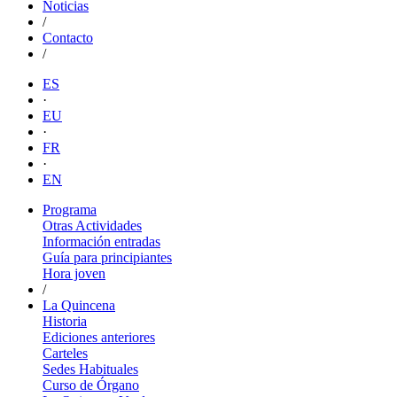
Noticias
/
Contacto
/
ES
·
EU
·
FR
·
EN
Programa
Otras Actividades
Información entradas
Guía para principiantes
Hora joven
/
La Quincena
Historia
Ediciones anteriores
Carteles
Sedes Habituales
Curso de Órgano