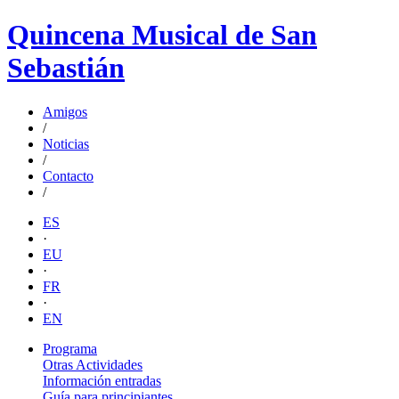
Quincena Musical de San
Sebastián
Amigos
/
Noticias
/
Contacto
/
ES
·
EU
·
FR
·
EN
Programa
Otras Actividades
Información entradas
Guía para principiantes