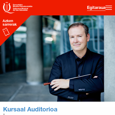
Egitaraua
Azken
sarrerak
·
·
·
ES
EU
FR
EN
Egitaraua
Gainerako jarduerak
Sarreren Informazioa
Hasiberrientzako gida
Ordu Gaztea
Hamabostaldia
Historia
Kursaal Auditorioa
Aurreko edizioak