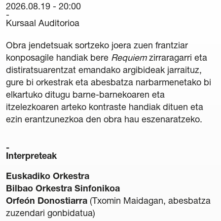
2026.08.19 - 20:00
Kartelak
Kursaal Auditorioa
Egoitzak
42. Nazioarteko Organo Erromantiko Ikastaroa
Obra jendetsuak sortzeko joera zuen frantziar
Hamabostaldi Berdea
konposagile handiak bere
Requiem
zirraragarri eta
distiratsuarentzat emandako argibideak jarraituz,
gure bi orkestrak eta abesbatza narbarmenetako bi
Egin zaitez Lagun
elkartuko ditugu barne-barnekoaren eta
itzelezkoaren arteko kontraste handiak dituen eta
Lagunak
ezin erantzunezkoa den obra hau eszenaratzeko.
Berriak
Interpreteak
Harremana
Euskadiko Orkestra
Newsletter
Bilbao Orkestra Sinfonikoa
Orfeón Donostiarra
(Txomin Maidagan, abesbatza
Babesleak
zuzendari gonbidatua)