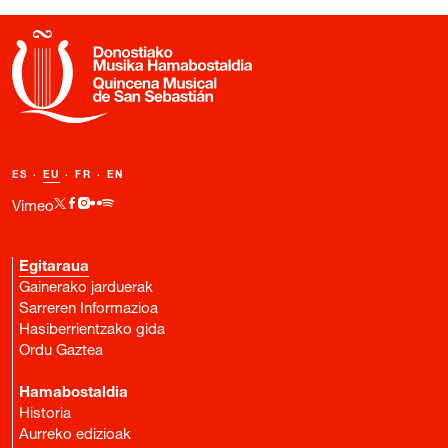
ES
·
EU
·
FR
·
EN
Vimeo
Egitaraua
Gainerako jarduerak
Sarreren Informazioa
Hasiberrientzako gida
Ordu Gaztea
Hamabostaldia
Historia
Aurreko edizioak