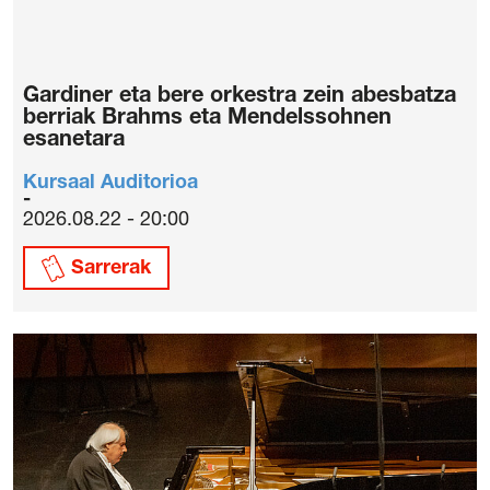
Gardiner eta bere orkestra zein abesbatza
berriak Brahms eta Mendelssohnen
esanetara
Kursaal Auditorioa
2026.08.22 - 20:00
Sarrerak