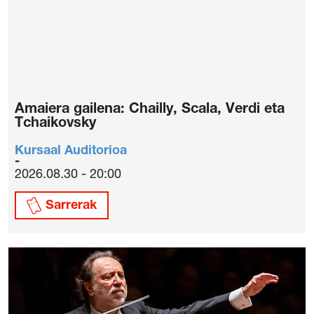
Amaiera gailena: Chailly, Scala, Verdi eta
Tchaikovsky
Kursaal Auditorioa
2026.08.30 - 20:00
Sarrerak