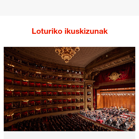
Loturiko ikuskizunak