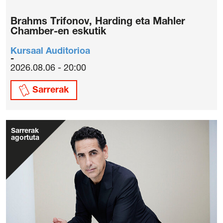
Brahms Trifonov, Harding eta Mahler
Chamber-en eskutik
Kursaal Auditorioa
2026.08.06 - 20:00
Sarrerak
Sarrerak
agortuta