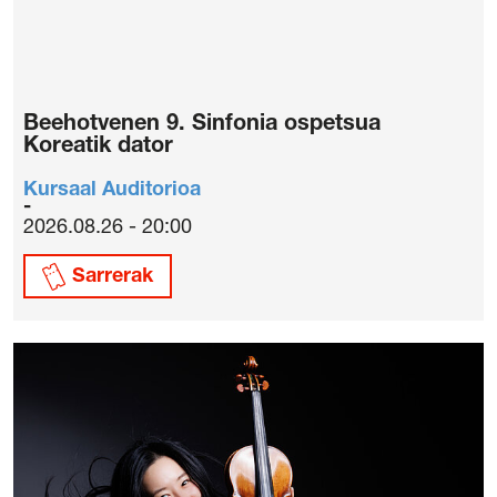
Beehotvenen 9. Sinfonia ospetsua
Koreatik dator
Kursaal Auditorioa
2026.08.26 - 20:00
Sarrerak