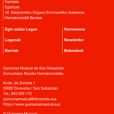
Kartelak
Egoitzak
42. Nazioarteko Organo Erromantiko Ikastaroa
Hamabostaldi Berdea
Egin zaitez Lagun
Harremana
Lagunak
Newsletter
Berriak
Babesleak
Quincena Musical de San Sebastián
Donostiako Musika Hamabostaldia
Avda. de Zurriola 1
20002 Donostia / San Sebastián
Tel.:
943 003 170
quincenamusical@donostia.eus
https://www.quincenamusical.eus