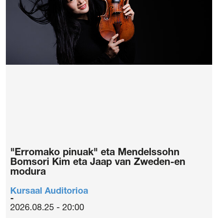
"Erromako pinuak" eta Mendelssohn
Bomsori Kim eta Jaap van Zweden-en
modura
Kursaal Auditorioa
2026.08.25 - 20:00