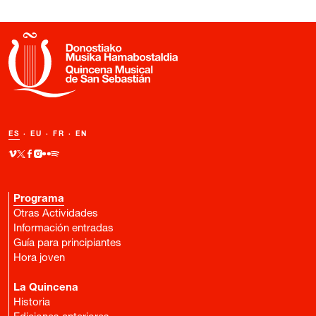
ES
·
EU
·
FR
·
EN
Programa
Otras Actividades
Información entradas
Guía para principiantes
Hora joven
La Quincena
Historia