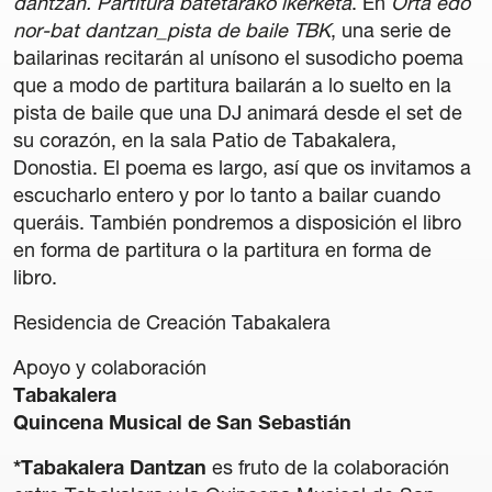
dantzan. Partitura batetarako ikerketa
. En
Orta edo
nor-bat dantzan_pista de baile TBK
, una serie de
bailarinas recitarán al unísono el susodicho poema
que a modo de partitura bailarán a lo suelto en la
pista de baile que una DJ animará desde el set de
su corazón, en la sala Patio de Tabakalera,
Transparencia
Donostia. El poema es largo, así que os invitamos a
Contratación
escucharlo entero y por lo tanto a bailar cuando
Política lingüística
queráis. También pondremos a disposición el libro
Aviso legal
en forma de partitura o la partitura en forma de
Política de privacidad
libro.
Política de cookies
Condiciones generales de compra de entradas
Residencia de Creación Tabakalera
Canal de denuncias
Apoyo y colaboración
Tabakalera
Quincena Musical de San Sebastián
*Tabakalera Dantzan
es fruto de la colaboración