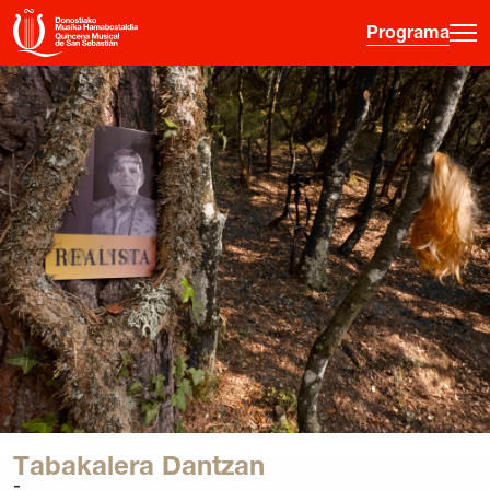
Programa
·
·
·
ES
EU
FR
EN
Programa
Otras Actividades
Información entradas
Guía para principiantes
Hora joven
La Quincena
Historia
Tabakalera Dantzan
Ediciones anteriores