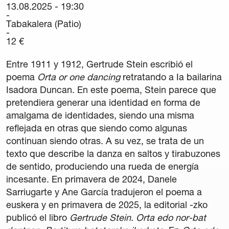
13.08.2025 - 19:30
Carteles
Tabakalera (Patio)
Sedes Habituales
12 €
Curso de Órgano
La Quincena Verde
Entre 1911 y 1912, Gertrude Stein escribió el
poema
Orta or one dancing
retratando a Ia bailarina
Hazte Amigo
Isadora Duncan. En este poema, Stein parece que
pretendiera generar una identidad en forma de
Amigos
amalgama de identidades, siendo una misma
reflejada en otras que siendo como algunas
Noticias
continuan siendo otras. A su vez, se trata de un
texto que describe la danza en saltos y tirabuzones
Contacto
de sentido, produciendo una rueda de energía
incesante. En primavera de 2024, Danele
Newsletter
Sarriugarte y Ane García tradujeron el poema a
euskera y en primavera de 2025, la editorial -zko
Patrocinio
publicó el libro
Gertrude Stein. Orta edo nor-bat