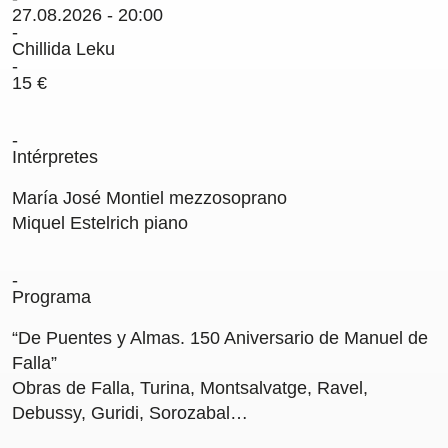
27.08.2026 - 20:00
Carteles
Chillida Leku
Sedes Habituales
15 €
Curso de Órgano
La Quincena Verde
Intérpretes
Hazte Amigo
María José Montiel
mezzosoprano
Amigos
Miquel Estelrich
piano
Noticias
Programa
Contacto
“De Puentes y Almas. 150 Aniversario de Manuel de
Falla”
Newsletter
Obras de Falla, Turina, Montsalvatge, Ravel,
Debussy, Guridi, Sorozabal…
Patrocinio