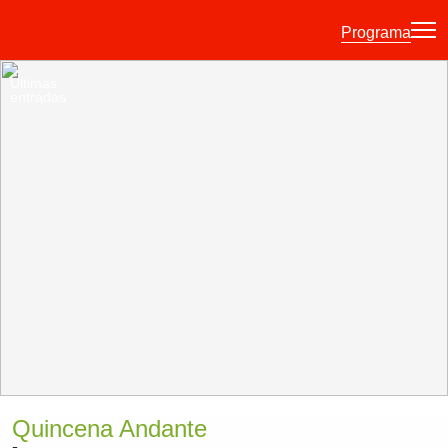
Programa
Últimas
entradas
·
·
·
ES
EU
FR
EN
Programa
Otras Actividades
Información entradas
Guía para principiantes
Hora joven
La Quincena
Historia
Quincena Andante
Ediciones anteriores