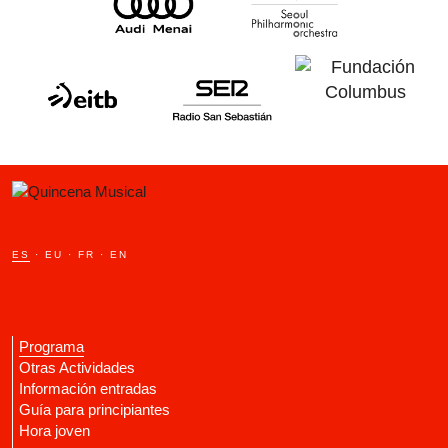
ES
·
EU
·
FR
·
EN
Programa
Otras Actividades
Información entradas
Guía para principiantes
Hora joven