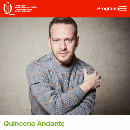
Programa
·
·
·
ES
EU
FR
EN
Programa
Otras Actividades
Información entradas
Guía para principiantes
Hora joven
La Quincena
Historia
Quincena Andante
Ediciones anteriores