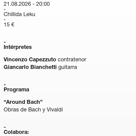
21.08.2026 - 20:00
Carteles
Chillida Leku
Sedes Habituales
15 €
Curso de Órgano
La Quincena Verde
Intérpretes
Hazte Amigo
Vincenzo Capezzuto
contratenor
Amigos
Giancarlo Bianchetti
guitarra
Noticias
Programa
Contacto
“Around Bach”
Obras de Bach y Vivaldi
Newsletter
Patrocinio
Colabora: