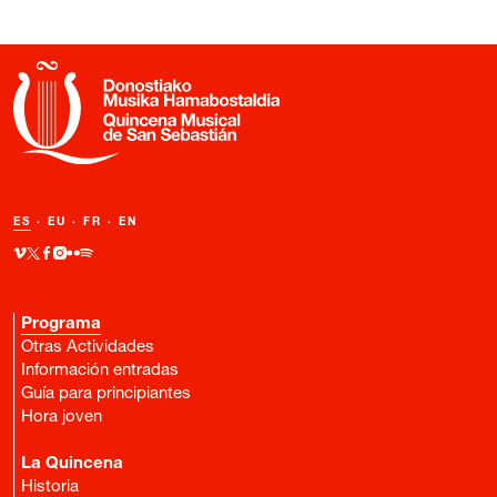
ES
·
EU
·
FR
·
EN
Programa
Otras Actividades
Información entradas
Guía para principiantes
Hora joven
La Quincena
Historia