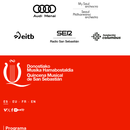
ES
·
EU
·
FR
·
EN
Programa