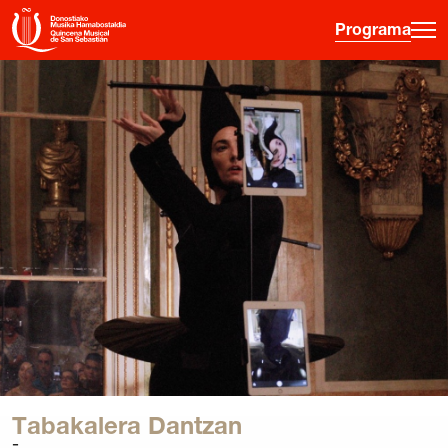
Programa
·
·
·
ES
EU
FR
EN
Programa
Otras Actividades
Información entradas
Guía para principiantes
Hora joven
La Quincena
Historia
Tabakalera Dantzan
Ediciones anteriores