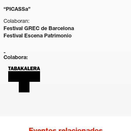
“PICASSa”
Colaboran:
Festival GREC de Barcelona
Festival Escena Patrimonio
Transparencia
Contratación
Política lingüística
Colabora:
Aviso legal
Política de privacidad
Política de cookies
Condiciones generales de compra de entradas
Canal de denuncias