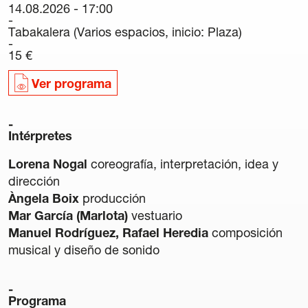
14.08.2026 - 17:00
Carteles
Tabakalera (Varios espacios, inicio: Plaza)
Sedes Habituales
15 €
Curso de Órgano
La Quincena Verde
Ver programa
Hazte Amigo
Intérpretes
Amigos
Lorena Nogal
coreografía, interpretación, idea y
dirección
Noticias
Àngela Boix
producción
Mar García (Marlota)
vestuario
Contacto
Manuel Rodríguez, Rafael Heredia
composición
musical y diseño de sonido
Newsletter
Patrocinio
Programa