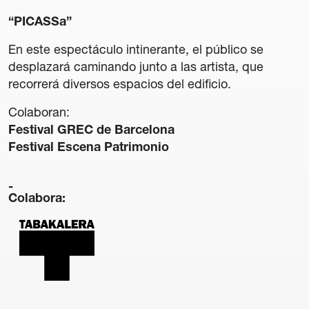
“PICASSa”
En este espectáculo intinerante, el público se
desplazará caminando junto a las artista, que
recorrerá diversos espacios del edificio.
Transparencia
Colaboran:
Contratación
Festival GREC de Barcelona
Política lingüística
Festival Escena Patrimonio
Aviso legal
Política de privacidad
Política de cookies
Colabora:
Condiciones generales de compra de entradas
Canal de denuncias