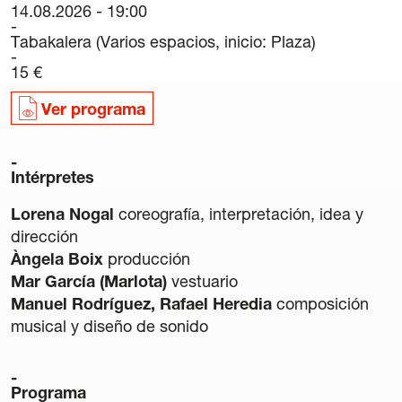
14.08.2026 - 19:00
Carteles
Tabakalera (Varios espacios, inicio: Plaza)
Sedes Habituales
15 €
Curso de Órgano
La Quincena Verde
Ver programa
Hazte Amigo
Intérpretes
Amigos
Lorena Nogal
coreografía, interpretación, idea y
dirección
Noticias
Àngela Boix
producción
Mar García (Marlota)
vestuario
Contacto
Manuel Rodríguez, Rafael Heredia
composición
musical y diseño de sonido
Newsletter
Patrocinio
Programa