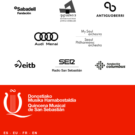
ES
·
EU
·
FR
·
EN