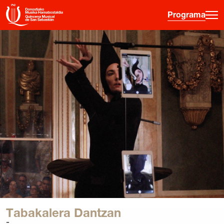
Programa
·
·
·
ES
EU
FR
EN
Programa
Otras Actividades
Información entradas
Guía para principiantes
Hora joven
La Quincena
Historia
Tabakalera Dantzan
Ediciones anteriores