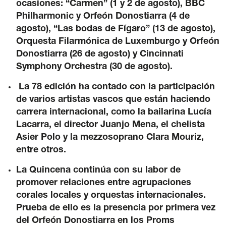
ocasiones: “Carmen” (1 y 2 de agosto), BBC
42 International Course on Romantic Organ
Philharmonic y Orfeón Donostiarra (4 de
The Green Fortnight
agosto), “Las bodas de Fígaro” (13 de agosto),
Orquesta Filarmónica de Luxemburgo y Orfeón
Friends
Donostiarra (26 de agosto) y Cincinnati
Symphony Orchestra (30 de agosto).
News
La 78 edición ha contado con la participación
de varios artistas vascos que están haciendo
Contact
carrera internacional, como la bailarina Lucía
Lacarra, el director Juanjo Mena, el chelista
Newsletter
Asier Polo y la mezzosoprano Clara Mouriz,
entre otros.
Sponsors
La Quincena continúa con su labor de
promover relaciones entre agrupaciones
corales locales y orquestas internacionales.
Prueba de ello es la presencia por primera vez
del Orfeón Donostiarra en los Proms