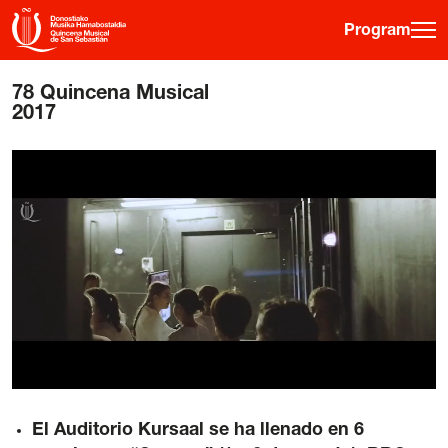
Program
78 Quincena Musical
·
·
·
ES
EU
FR
EN
2017
Program
Ticket information
Young public
Musical fortnight
History
Previous editions
Posters
El Auditorio Kursaal se ha llenado en 6
Venues