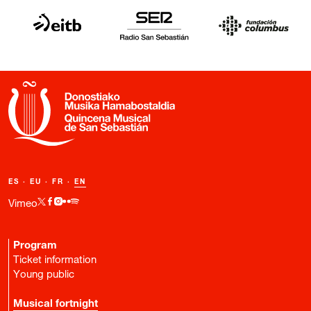
ES
·
EU
·
FR
·
EN
Vimeo
Program
Ticket information
Young public
Musical fortnight