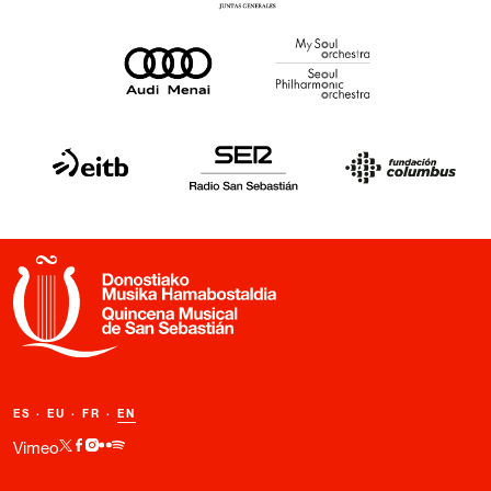
ES
·
EU
·
FR
·
EN
Vimeo