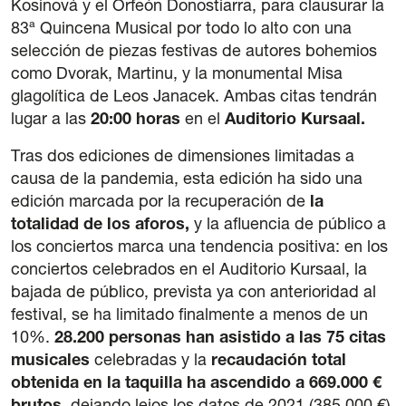
Kosinová y el Orfeón Donostiarra, para clausurar la
Legal notice
83ª Quincena Musical por todo lo alto con una
Privacy Policy
selección de piezas festivas de autores bohemios
Cookie policy
como Dvorak, Martinu, y la monumental Misa
General terms and conditions of purchase
glagolítica de Leos Janacek. Ambas citas tendrán
lugar a las
20:00 horas
en el
Auditorio Kursaal.
Tras dos ediciones de dimensiones limitadas a
causa de la pandemia, esta edición ha sido una
edición marcada por la recuperación de
la
totalidad de los aforos,
y la afluencia de público a
los conciertos marca una tendencia positiva: en los
conciertos celebrados en el Auditorio Kursaal, la
bajada de público, prevista ya con anterioridad al
festival, se ha limitado finalmente a menos de un
10%.
28.200 personas han asistido a las 75 citas
musicales
celebradas y la
recaudación total
obtenida en la taquilla ha ascendido a 669.000 €