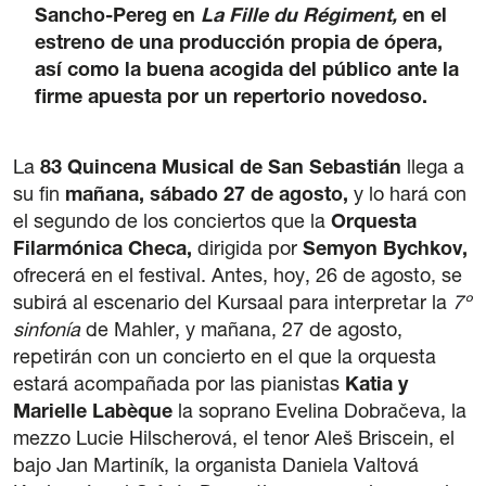
Sancho-Pereg en
La Fille du Régiment,
en el
42 International Course on Romantic Organ
estreno de una producción propia de ópera,
The Green Fortnight
así como la buena acogida del público ante la
firme apuesta por un repertorio novedoso.
Friends
News
La
83 Quincena Musical de San Sebastián
llega a
su fin
mañana, sábado 27 de agosto,
y lo hará con
Contact
el segundo de los conciertos que la
Orquesta
Filarmónica Checa,
dirigida por
Semyon Bychkov,
Newsletter
ofrecerá en el festival. Antes, hoy, 26 de agosto, se
subirá al escenario del Kursaal para interpretar la
7º
Sponsors
sinfonía
de Mahler, y mañana, 27 de agosto,
repetirán con un concierto en el que la orquesta
estará acompañada por las pianistas
Katia y
Marielle Labèque
la soprano Evelina Dobračeva, la
mezzo Lucie Hilscherová, el tenor Aleš Briscein, el
bajo Jan Martiník, la organista Daniela Valtová