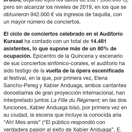
brutos,
dejando lejos los datos de 2021 (385.000 €),
pero sin alcanzar los niveles de 2019, en los que se
obtuvieron 942.000 € vía ingresos de taquilla, con
un mayor número de conciertos.
El ciclo de conciertos celebrado en el Auditorio
Kursaal
ha contado con un total de
14.481
asistentes, lo que supone más de un 80% de
ocupación.
Epicentro de la Quincena y escenario
de sus conciertos sinfónico-corales, el auditorio ha
sido testigo de la
vuelta de la ópera escenificada
al festival,
en la que, por primera vez, Elena
Sancho-Pereg y Xabier Anduaga, ambos cantantes
donostiarras de gran proyección internacional, han
interpretado juntos
La Fille du Régiment;
en las dos
funciones, Xabier Anduaga bisó, por primera vez en
su ciudad, la escena que incluye la conocida aria
“Ah! Mes amis” (“El público respondió con
verdadera pasión al éxito de Xabier Anduaga”, E.