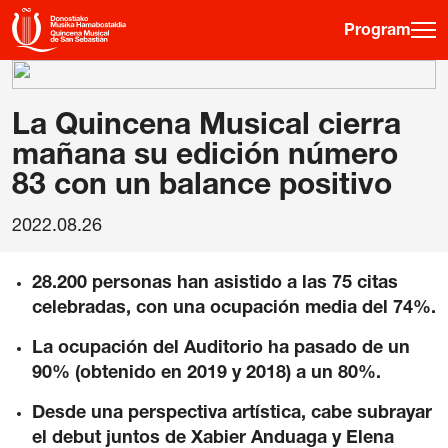
Program
·
·
·
ES
EU
FR
EN
La Quincena Musical cierra
mañana su edición número
83 con un balance positivo
Program
Ticket information
2022.08.26
Young public
28.200 personas han asistido a las 75 citas
Musical fortnight
celebradas, con una ocupación media del 74%.
History
La ocupación del Auditorio ha pasado de un
Previous editions
90% (obtenido en 2019 y 2018) a un 80%.
Posters
Desde una perspectiva artística, cabe subrayar
Venues
el debut juntos de Xabier Anduaga y Elena