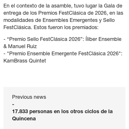
42 International Course on Romantic Organ
En el contexto de la asamble, tuvo lugar la Gala de
entrega de los Premios FestClásica de 2026, en las
The Green Fortnight
modalidades de Ensembles Emergentes y Sello
FestClásica. Estos fueron los premiados:
Friends
- “Premio Sello FestClásica 2026”: Íliber Ensemble
News
& Manuel Ruiz
- "Premio Ensemble Emergente FestClásica 2026":
Contact
KamBrass Quintet
Newsletter
Sponsors
Previous news
-
17.833 personas en los otros ciclos de la
Quincena