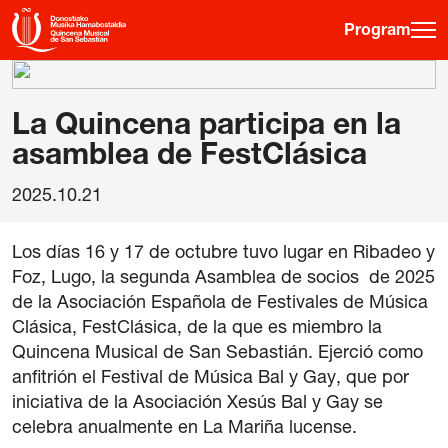
Program
·
·
·
ES
EU
FR
EN
La Quincena participa en la
asamblea de FestClásica
Program
2025.10.21
Ticket information
Young public
Los días 16 y 17 de octubre tuvo lugar en Ribadeo y
Foz, Lugo, la segunda Asamblea de socios de 2025
de la Asociación Española de Festivales de Música
Musical fortnight
Clásica, FestClásica, de la que es miembro la
History
Quincena Musical de San Sebastián. Ejerció como
Previous editions
anfitrión el Festival de Música Bal y Gay, que por
Posters
iniciativa de la Asociación Xesús Bal y Gay se
celebra anualmente en La Mariña lucense.
Venues