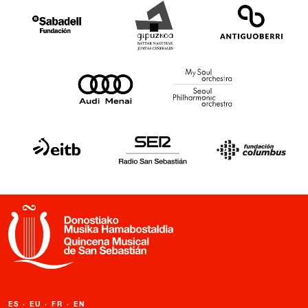
ES
·
EU
·
FR
·
EN