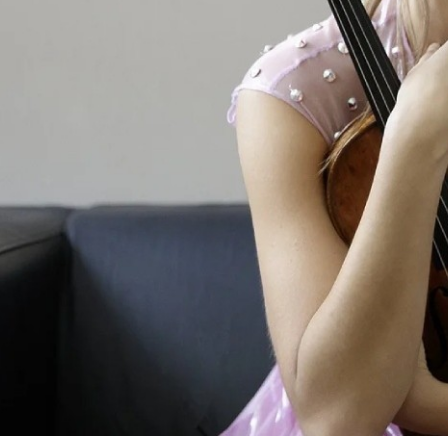
La Quincen
Transparencia
/
Contratación
/
Pol