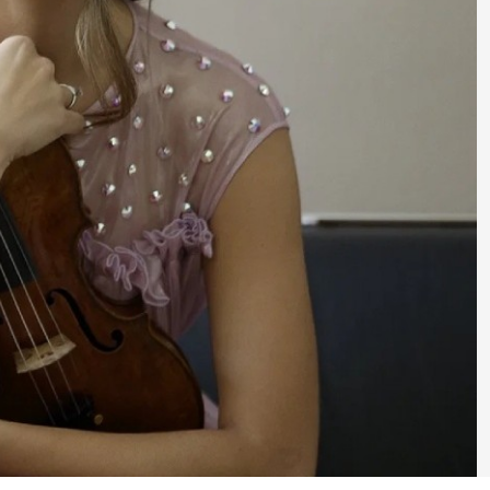
a Verde
ítica lingüística
/
Aviso legal
/
Política de privacidad
generales de compra de entradas
/
Canal de denuncia