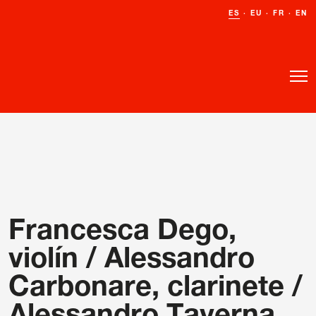
ES
ES
·
·
EU
EU
·
·
FR
FR
·
·
EN
EN
o
o
Francesca Dego,
violín / Alessandro
Carbonare, clarinete /