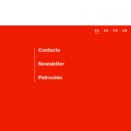
ES
·
EU
·
FR
·
EN
Contacto
Newsletter
Patrocinio