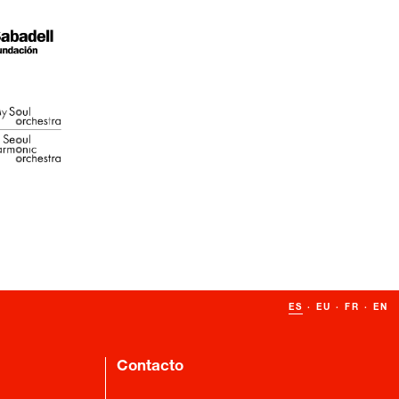
ES
·
EU
·
FR
·
EN
Contacto