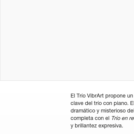
La Quincen
Transparencia
/
Contratación
/
Pol
El Trío VibrArt propone un
clave del trío con piano. E
dramático y misterioso de
completa con el
Trío en r
y brillantez expresiva.