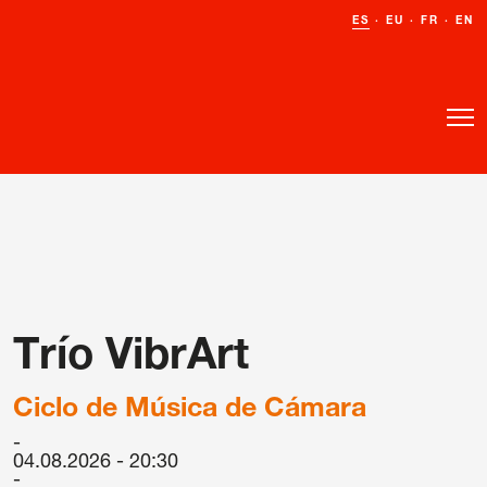
ES
ES
·
·
EU
EU
·
·
FR
FR
·
·
EN
EN
o
o
Trío VibrArt
Ciclo de Música de Cámara
04.08.2026 - 20:30