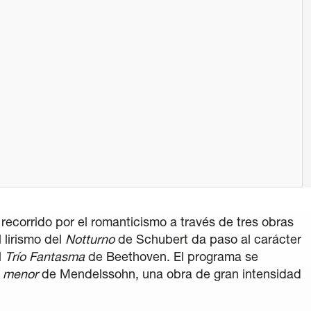
a Verde
ítica lingüística
/
Aviso legal
/
Política de privacidad
generales de compra de entradas
/
Canal de denuncia
 recorrido por el romanticismo a través de tres obras
l lirismo del
Notturno
de Schubert da paso al carácter
l
Trío Fantasma
de Beethoven. El programa se
e menor
de Mendelssohn, una obra de gran intensidad