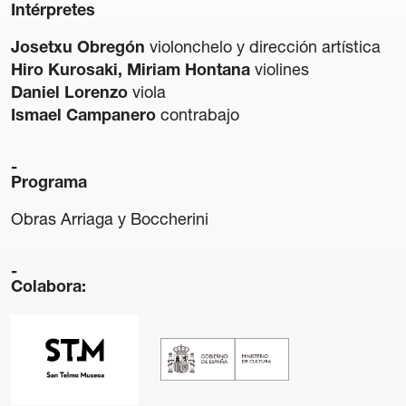
Intérpretes
Josetxu Obregón
violonchelo y dirección artística
Hiro Kurosaki, Miriam Hontana
violines
Daniel Lorenzo
viola
Ismael Campanero
contrabajo
Transparencia
Contratación
Política lingüística
Programa
Aviso legal
Obras Arriaga y Boccherini
Política de privacidad
Política de cookies
Condiciones generales de compra de entradas
Colabora:
Canal de denuncias