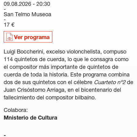
09.08.2026 - 20:30
Carteles
San Telmo Museoa
Sedes Habituales
17 €
Curso de Órgano
La Quincena Verde
Ver programa
Hazte Amigo
Luigi Boccherini, excelso violonchelista, compuso
114 quintetos de cuerda, lo que le consagra como
Amigos
el compositor más importante de quintetos de
cuerda de toda la historia. Este programa combina
Noticias
dos de sus quintetos con el célebre
Cuarteto nº2
de
Juan Crisóstomo Arriaga, en el bicentenario del
Contacto
fallecimiento del compositor bilbaíno.
Colabora:
Newsletter
Mnisterio de Cultura
Patrocinio