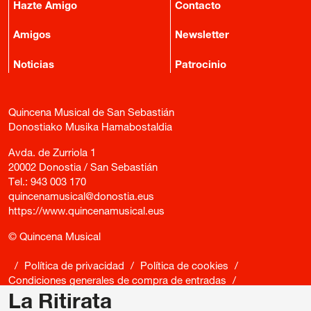
Hazte Amigo
Contacto
Amigos
Newsletter
Noticias
Patrocinio
Quincena Musical de San Sebastián
Donostiako Musika Hamabostaldia
Avda. de Zurriola 1
20002 Donostia / San Sebastián
Tel.:
943 003 170
quincenamusical@donostia.eus
https://www.quincenamusical.eus
© Quincena Musical
/
Política de privacidad
/
Política de cookies
/
Condiciones generales de compra de entradas
/
Canal de denuncias
La Ritirata