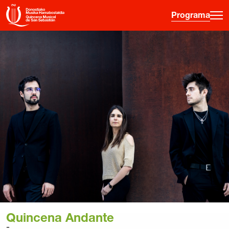
Programa
·
·
·
ES
EU
FR
EN
Programa
Otras Actividades
Información entradas
Guía para principiantes
Hora joven
La Quincena
Historia
Quincena Andante
Ediciones anteriores