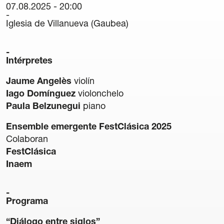
07.08.2025 - 20:00
Carteles
Iglesia de Villanueva (Gaubea)
Sedes Habituales
Curso de Órgano
La Quincena Verde
Intérpretes
Jaume Angelès
violín
Hazte Amigo
Iago Domínguez
violonchelo
Paula Belzunegui
piano
Amigos
Ensemble emergente FestClásica 2025
Noticias
Colaboran
FestClásica
Contacto
Inaem
Newsletter
Programa
Patrocinio
“Diálogo entre siglos”